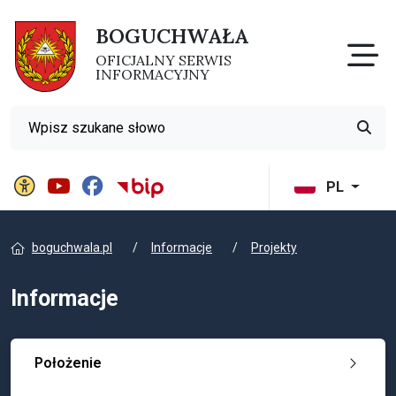
BOGUCHWAŁA
Otw
OFICJALNY SERWIS
INFORMACYJNY
Wyszukiwarka
Przyci
Panel ustawień witryny
BIP Gminy Boguchwała
PL
boguchwala.pl
Informacje
Projekty
Informacje
Położenie