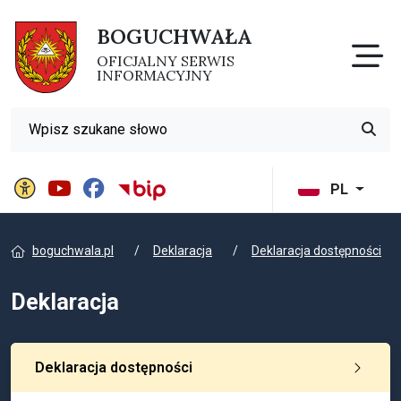
BOGUCHWAŁA
Otw
OFICJALNY SERWIS
INFORMACYJNY
Wyszukiwarka
Przyci
Panel ustawień witryny
BIP Gminy Boguchwała
PL
boguchwala.pl
Deklaracja
Deklaracja dostępności
Deklaracja
Deklaracja dostępności