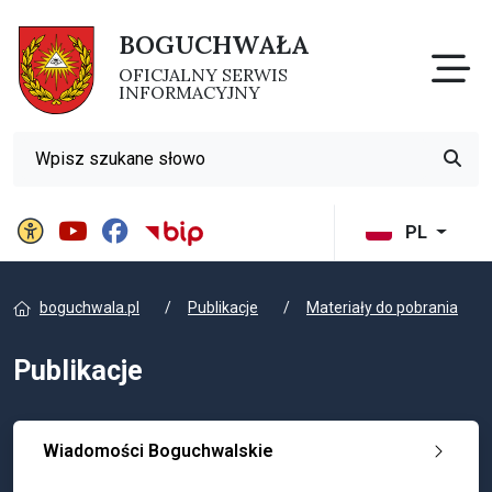
BOGUCHWAŁA
Otw
OFICJALNY SERWIS
INFORMACYJNY
Wyszukiwarka
Przyci
Panel ustawień witryny
BIP Gminy Boguchwała
PL
boguchwala.pl
Publikacje
Materiały do pobrania
Publikacje
Wiadomości Boguchwalskie