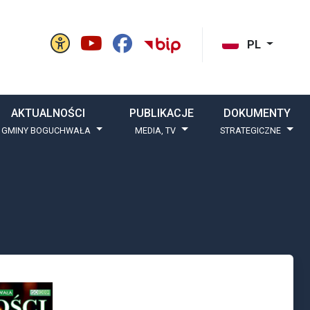
Panel ustawień witryny
BIP Gminy Boguchw
cisk szukaj
PL
AKTUALNOŚCI
PUBLIKACJE
DOKUMENTY
 GMINY BOGUCHWAŁA
MEDIA, TV
STRATEGICZNE