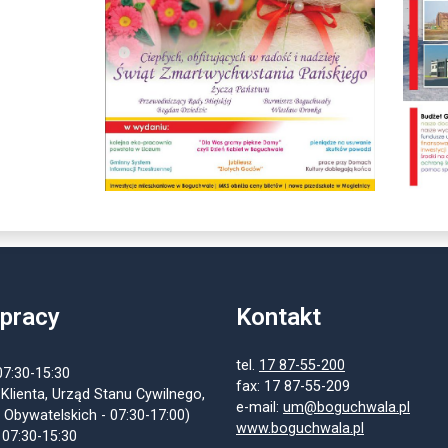
 pracy
Kontakt
tel.
17 87-55-200
07:30-15:30
fax: 17 87-55-209
 Klienta, Urząd Stanu Cywilnego,
e-mail:
um@boguchwala.pl
 Obywatelskich - 07:30-17:00)
www.boguchwala.pl
 07:30-15:30