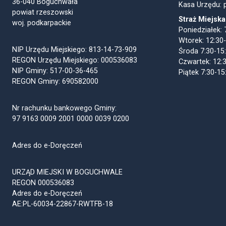
36-040 Boguchwała
Kasa Urzędu: p
powiat rzeszowski
Straż Miejska
woj. podkarpackie
Poniedziałek: 
Wtorek: 12:30
NIP Urzędu Miejskiego: 813-14-73-909
Środa 7:30-15
REGON Urzędu Miejskiego: 000536083
Czwartek: 12:
NIP Gminy: 517-00-36-465
Piątek 7:30-15
REGON Gminy: 690582000
Nr rachunku bankowego Gminy:
97 9163 0009 2001 0000 0039 0200
Adres do e-Doręczeń
URZĄD MIEJSKI W BOGUCHWALE
REGON 000536083
Adres do e-Doręczeń
AE:PL-60034-22867-RWTFB-18