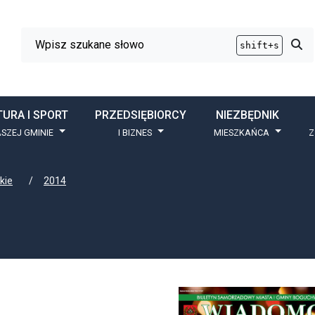
Wyszukiwarka
Przy
shift+s
TURA I SPORT
PRZEDSIĘBIORCY
NIEZBĘDNIK
SZEJ GMINIE
I BIZNES
MIESZKAŃCA
Z
kie
2014