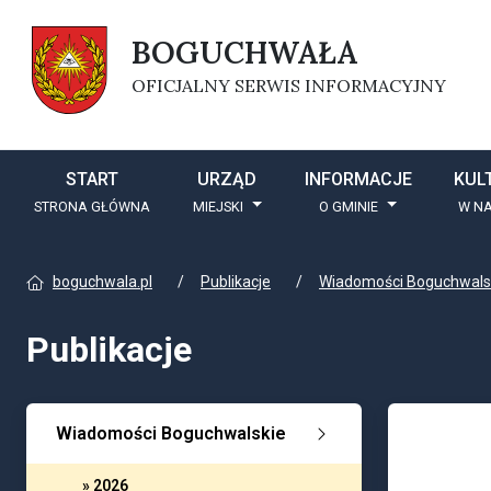
BOGUCHWAŁA
OFICJALNY SERWIS INFORMACYJNY
START
URZĄD
INFORMACJE
KUL
STRONA GŁÓWNA
MIEJSKI
O GMINIE
W NA
boguchwala.pl
Publikacje
Wiadomości Boguchwals
Publikacje
Wiadomości Boguchwalskie
» 2026