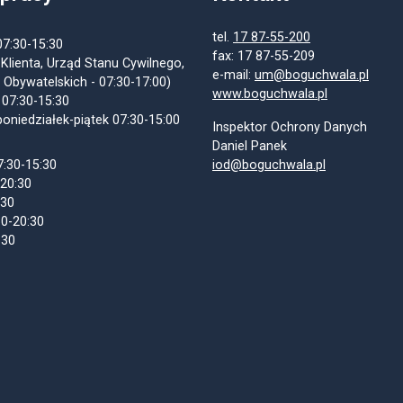
tel.
17 87-55-200
07:30-15:30
fax: 17 87-55-209
 Klienta, Urząd Stanu Cywilnego,
e-mail:
um@boguchwala.pl
 Obywatelskich - 07:30-17:00)
www.boguchwala.pl
 07:30-15:30
oniedziałek-piątek 07:30-15:00
Inspektor Ochrony Danych
Daniel Panek
7:30-15:30
iod@boguchwala.pl
-20:30
:30
30-20:30
:30