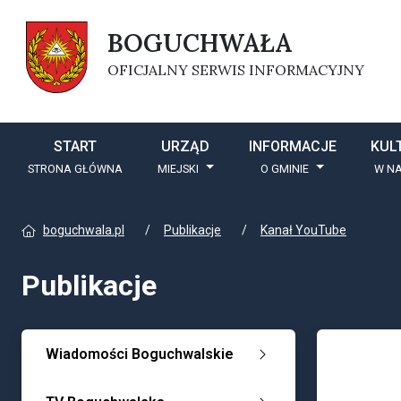
BOGUCHWAŁA
OFICJALNY SERWIS INFORMACYJNY
START
URZĄD
INFORMACJE
KUL
STRONA GŁÓWNA
MIEJSKI
O GMINIE
W NA
boguchwala.pl
Publikacje
Kanał YouTube
Publikacje
Wiadomości Boguchwalskie