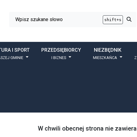
Wyszukiwarka
Przy
shift+s
TURA I SPORT
PRZEDSIĘBIORCY
NIEZBĘDNIK
SZEJ GMINIE
I BIZNES
MIESZKAŃCA
Z
W chwili obecnej strona nie zawie