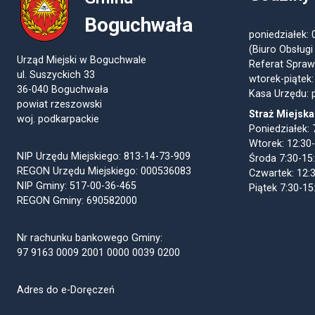
Boguchwała
poniedziałek: 
(Biuro Obsługi
Urząd Miejski w Boguchwale
Referat Spraw
ul. Suszyckich 33
wtorek-piątek:
36-040 Boguchwała
Kasa Urzędu: p
powiat rzeszowski
Straż Miejska
woj. podkarpackie
Poniedziałek: 
Wtorek: 12:30
NIP Urzędu Miejskiego: 813-14-73-909
Środa 7:30-15
REGON Urzędu Miejskiego: 000536083
Czwartek: 12:
NIP Gminy: 517-00-36-465
Piątek 7:30-15
REGON Gminy: 690582000
Nr rachunku bankowego Gminy:
97 9163 0009 2001 0000 0039 0200
Adres do e-Doręczeń