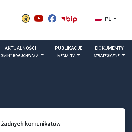
Panel ustawień witryny
BIP Gminy Boguchw
cisk szukaj
PL
AKTUALNOŚCI
PUBLIKACJE
DOKUMENTY
 GMINY BOGUCHWAŁA
MEDIA, TV
STRATEGICZNE
ra żadnych komunikatów