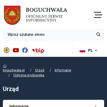
BOGUCHWAŁA
Otw
OFICJALNY SERWIS
INFORMACYJNY
Wyszukiwarka
Przyci
Panel ustawień witryny
BIP Gminy Boguchwała
PL
boguchwala.pl
Urząd
Informacje
Ochrona środowiska
Urząd
Informacje