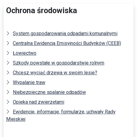
Ochrona środowiska
System gospodarowania odpadami komunalnymi
Centralna Ewidencja Emisyjności Budynków (CEEB)
Łowiectwo
Szkody powstałe w gospodarstwie rolnym
Chcesz wyciąć drzewa w swoim lesie?
Wypalanie traw
Niebezpieczne spalanie odpadów
Opieka nad zwierzętami
Ewidencje, informacje, formularze, uchwały Rady
Miejskiej