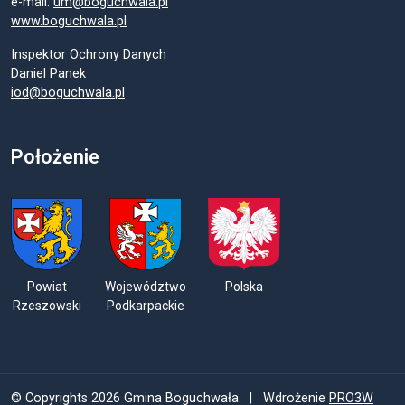
e-mail:
um@boguchwala.pl
www.boguchwala.pl
Inspektor Ochrony Danych
Daniel Panek
iod@boguchwala.pl
Położenie
Powiat
Województwo
Polska
Rzeszowski
Podkarpackie
© Copyrights 2026 Gmina Boguchwała | Wdrożenie
PRO3W