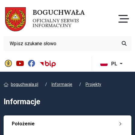
BOGUCHWAŁA
Otw
OFICJALNY SERWIS
INFORMACYJNY
Wyszukiwarka
Przyci
Panel ustawień witryny
BIP Gminy Boguchwała
PL
boguchwala.pl
Informacje
Projekty
Informacje
Położenie