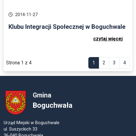
2014-11-27
Klubu Integracji Społecznej w Boguchwale
czytaj więcej
Strona 1 z 4
1
2
3
4
Gmina
Boguchwała
Urząd Miejski w Boguchwale
ul. Suszyckich 33
36-040 Boguchwała