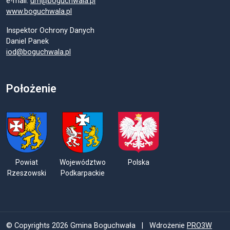
e-mail:
um@boguchwala.pl
www.boguchwala.pl
Inspektor Ochrony Danych
Daniel Panek
iod@boguchwala.pl
Położenie
Powiat
Województwo
Polska
Rzeszowski
Podkarpackie
© Copyrights 2026 Gmina Boguchwała | Wdrożenie
PRO3W