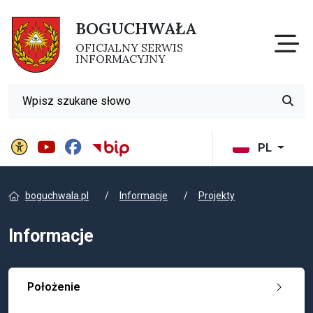
BOGUCHWAŁA
Otw
OFICJALNY SERWIS
INFORMACYJNY
Wyszukiwarka
Przyci
Panel ustawień witryny
BIP Gminy Boguchwała
PL
boguchwala.pl
Informacje
Projekty
Informacje
Położenie