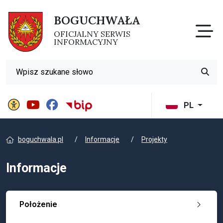
BOGUCHWAŁA
Otw
OFICJALNY SERWIS
INFORMACYJNY
Wyszukiwarka
Przyci
Panel ustawień witryny
BIP Gminy Boguchwała
PL
boguchwala.pl
Informacje
Projekty
Informacje
Położenie