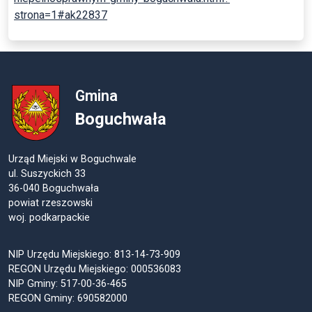
strona=1#ak22837
Gmina
Boguchwała
Urząd Miejski w Boguchwale
ul. Suszyckich 33
36-040 Boguchwała
powiat rzeszowski
woj. podkarpackie
NIP Urzędu Miejskiego: 813-14-73-909
REGON Urzędu Miejskiego: 000536083
NIP Gminy: 517-00-36-465
REGON Gminy: 690582000