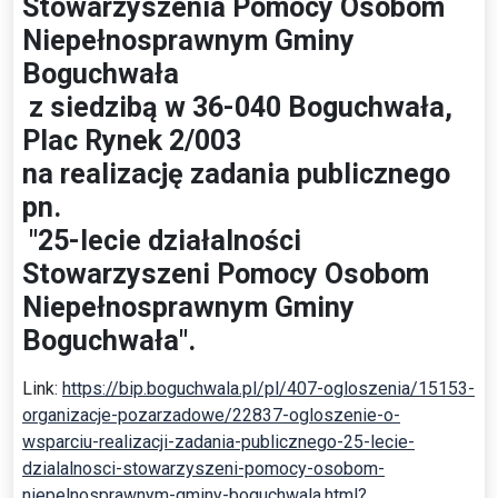
Stowarzyszenia Pomocy Osobom
Niepełnosprawnym Gminy
Boguchwała
z siedzibą w 36-040 Boguchwała,
Plac Rynek 2/003
na realizację zadania publicznego
pn.
"25-lecie działalności
Stowarzyszeni Pomocy Osobom
Niepełnosprawnym Gminy
Boguchwała".
Link:
https://bip.boguchwala.pl/pl/407-ogloszenia/15153-
organizacje-pozarzadowe/22837-ogloszenie-o-
wsparciu-realizacji-zadania-publicznego-25-lecie-
dzialalnosci-stowarzyszeni-pomocy-osobom-
niepelnosprawnym-gminy-boguchwala.html?