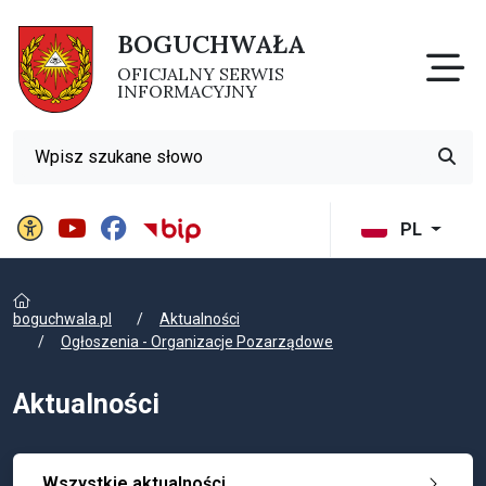
BOGUCHWAŁA
Otw
OFICJALNY SERWIS
INFORMACYJNY
Wyszukiwarka
Przyci
Panel ustawień witryny
BIP Gminy Boguchwała
PL
boguchwala.pl
Aktualności
Ogłoszenia - Organizacje Pozarządowe
Aktualności
Wszystkie aktualności