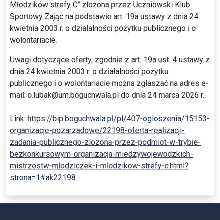
Młodzików strefy C" złożona przez Uczniowski Klub
Sportowy Zając na podstawie art. 19a ustawy z dnia 24
kwietnia 2003 r. o działalności pożytku publicznego i o
wolontariacie.
Uwagi dotyczące oferty, zgodnie z art. 19a ust. 4 ustawy z
dnia 24 kwietnia 2003 r. o działalności pożytku
publicznego i o wolontariacie można zgłaszać na adres e-
mail: o.lubak@um.boguchwala.pl do dnia 24 marca 2026 r.
Link:
https://bip.boguchwala.pl/pl/407-ogloszenia/15153-
organizacje-pozarzadowe/22198-oferta-realizacji-
zadania-publicznego-zlozona-przez-podmiot-w-trybie-
bezkonkursowym-organizacja-miedzywojewodzkich-
mistrzostw-mlodziczek-i-mlodzikow-strefy-c.html?
strona=1#ak22198