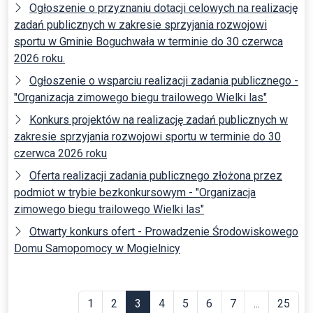
Ogłoszenie o przyznaniu dotacji celowych na realizację
zadań publicznych w zakresie sprzyjania rozwojowi
sportu w Gminie Boguchwała w terminie do 30 czerwca
2026 roku.
Ogłoszenie o wsparciu realizacji zadania publicznego -
"Organizacja zimowego biegu trailowego Wielki las"
Konkurs projektów na realizację zadań publicznych w
zakresie sprzyjania rozwojowi sportu w terminie do 30
czerwca 2026 roku
Oferta realizacji zadania publicznego złożona przez
podmiot w trybie bezkonkursowym - "Organizacja
zimowego biegu trailowego Wielki las"
Otwarty konkurs ofert - Prowadzenie Środowiskowego
Domu Samopomocy w Mogielnicy
1
2
3
4
5
6
7
...
25