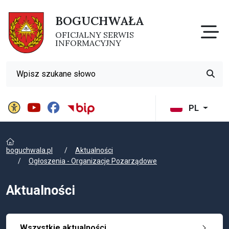
BOGUCHWAŁA
Otw
OFICJALNY SERWIS
INFORMACYJNY
Wyszukiwarka
Przyci
Panel ustawień witryny
BIP Gminy Boguchwała
PL
boguchwala.pl
Aktualności
Ogłoszenia - Organizacje Pozarządowe
Aktualności
Wszystkie aktualności