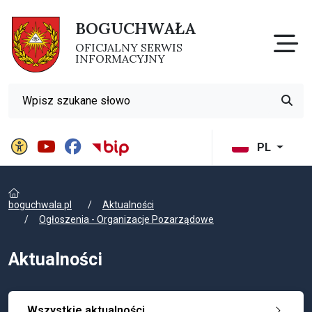
BOGUCHWAŁA
Otw
OFICJALNY SERWIS
INFORMACYJNY
Wyszukiwarka
Przyci
Panel ustawień witryny
BIP Gminy Boguchwała
PL
boguchwala.pl
Aktualności
Ogłoszenia - Organizacje Pozarządowe
Aktualności
Wszystkie aktualności