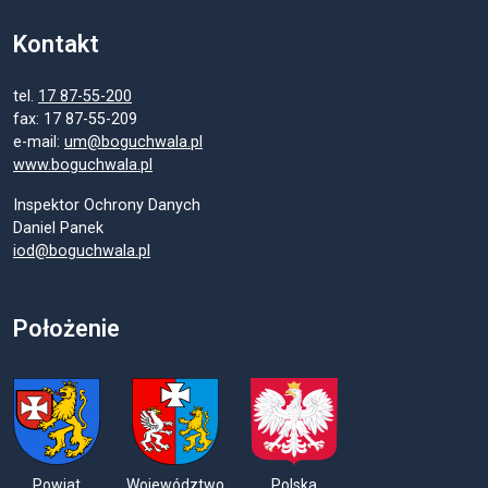
Kontakt
tel.
17 87-55-200
fax: 17 87-55-209
e-mail:
um@boguchwala.pl
www.boguchwala.pl
Inspektor Ochrony Danych
Daniel Panek
iod@boguchwala.pl
Położenie
Powiat
Województwo
Polska