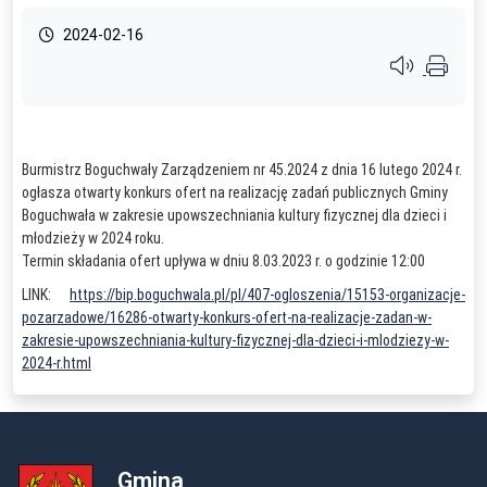
2024-02-16
Przycisk syste
Burmistrz Boguchwały Zarządzeniem nr 45.2024 z dnia 16 lutego 2024 r.
ogłasza otwarty konkurs ofert na realizację zadań publicznych Gminy
Boguchwała w zakresie upowszechniania kultury fizycznej dla dzieci i
młodzieży w 2024 roku.
Termin składania ofert upływa w dniu 8.03.2023 r. o godzinie 12:00
LINK:
https://bip.boguchwala.pl/pl/407-ogloszenia/15153-organizacje-
pozarzadowe/16286-otwarty-konkurs-ofert-na-realizacje-zadan-w-
zakresie-upowszechniania-kultury-fizycznej-dla-dzieci-i-mlodziezy-w-
2024-r.html
Gmina