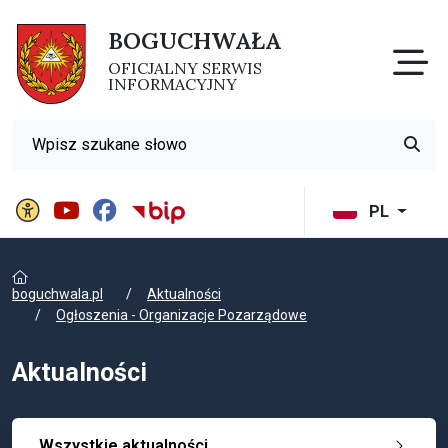
BOGUCHWAŁA
Otw
OFICJALNY SERWIS
INFORMACYJNY
Wyszukiwarka
Przyci
Panel ustawień witryny
BIP Gminy Boguchwała
PL
boguchwala.pl
Aktualności
Ogłoszenia - Organizacje Pozarządowe
Aktualności
Wszystkie aktualności