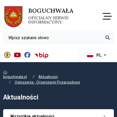
BOGUCHWAŁA
Otw
OFICJALNY SERWIS
INFORMACYJNY
Wyszukiwarka
Przyci
Panel ustawień witryny
BIP Gminy Boguchwała
PL
boguchwala.pl
Aktualności
Ogłoszenia - Organizacje Pozarządowe
Aktualności
Wszystkie aktualności