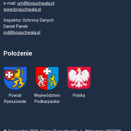
e-mail:
um@boguchwala.pl
www.boguchwala.pl
Inspektor Ochrony Danych
Daniel Panek
iod@boguchwala.pl
Położenie
Powiat
Województwo
Polska
Rzeszowski
Podkarpackie