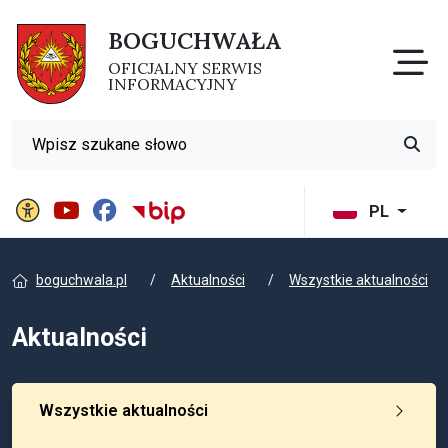
BOGUCHWAŁA
Otw
OFICJALNY SERWIS
INFORMACYJNY
Wyszukiwarka
Przyci
Panel ustawień witryny
BIP Gminy Boguchwała
PL
boguchwala.pl
Aktualności
Wszystkie aktualności
Aktualności
Wszystkie aktualności