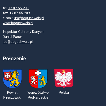
tel.
17 87-55-200
fax: 17 87-55-209
e-mail:
um@boguchwala.pl
www.boguchwala.pl
Inspektor Ochrony Danych
Daniel Panek
iod@boguchwala.pl
Położenie
Powiat
Województwo
Polska
Rzeszowski
Podkarpackie