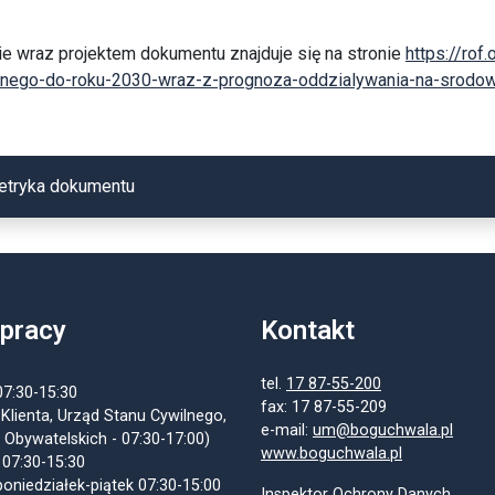
e wraz projektem dokumentu znajduje się na stronie
https://rof
lnego-do-roku-2030-wraz-z-prognoza-oddzialywania-na-srodo
etryka dokumentu
 pracy
Kontakt
tel.
17 87-55-200
07:30-15:30
fax: 17 87-55-209
 Klienta, Urząd Stanu Cywilnego,
e-mail:
um@boguchwala.pl
 Obywatelskich - 07:30-17:00)
www.boguchwala.pl
 07:30-15:30
oniedziałek-piątek 07:30-15:00
Inspektor Ochrony Danych