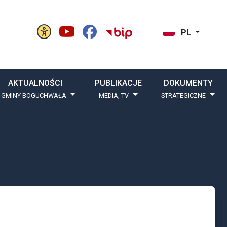
Panel ustawień witryny
BIP Gminy Boguchw
cisk szukaj
PL
AKTUALNOŚCI
PUBLIKACJE
DOKUMENTY
 GMINY BOGUCHWAŁA
MEDIA, TV
STRATEGICZNE