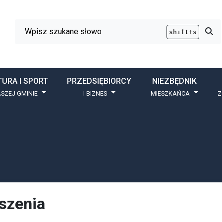
Wyszukiwarka
Przy
shift+s
TURA I SPORT
PRZEDSIĘBIORCY
NIEZBĘDNIK
SZEJ GMINIE
I BIZNES
MIESZKAŃCA
Z
szenia