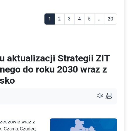
1
2
3
4
5
...
20
 aktualizacji Strategii ZIT
nego do roku 2030 wraz z
isko
Przycisk systemu c
Rzeszowie wraz z
, Czarna, Czudec,