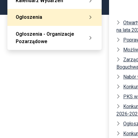
Kalendarz Wydarzeń
Ogłoszenia
Otwart
na lata 2
Ogłoszenia - Organizacje
Popra
Pozarządowe
Możliw
Zarząd
Boguchwał
Nabór
Konkur
PKS w
Konkur
2026-202
Ogłosz
Konkur