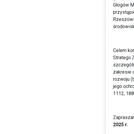
Głogów Ma
przystąpie
Rzeszowsk
środowisk
Celem kons
Strategii
szczególn
zakresie 
rozwoju (t
jego ochr
1112, 188
Zapraszam
2025 r.