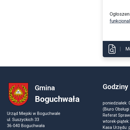
Ogłoszeni
funkcjona
M
Godziny
Gmina
Boguchwała
poniedziałek: 
(Biuro Obsługi
Urząd Miejski w Boguchwale
Referat Spraw
ul. Suszyckich 33
wtorek-piątek:
36-040 Boguchwała
Kasa Urzędu: p