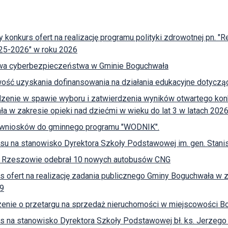
y konkurs ofert na realizację programu polityki zdrowotnej pn.
025-2026" w roku 2026
wa cyberbezpieczeństwa w Gminie Boguchwała
ość uzyskania dofinansowania na działania edukacyjne dotycz
zenie w spawie wyboru i zatwierdzenia wyników otwartego konk
a w zakresie opieki nad dziećmi w wieku do lat 3 w latach 202
 wniosków do gminnego programu "WODNIK".
su na stanowisko Dyrektora Szkoły Podstawowej im. gen. Sta
 Rzeszowie odebrał 10 nowych autobusów CNG
s ofert na realizację zadania publicznego Gminy Boguchwała w z
9
enie o przetargu na sprzedaż nieruchomości w miejscowości Bo
s na stanowisko Dyrektora Szkoły Podstawowej bł. ks. Jerzego 