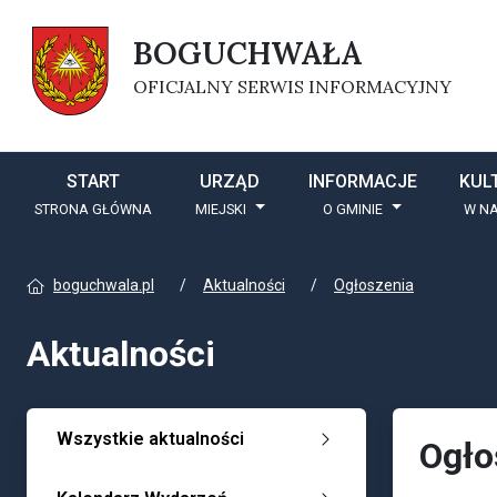
BOGUCHWAŁA
OFICJALNY SERWIS INFORMACYJNY
START
URZĄD
INFORMACJE
KUL
STRONA GŁÓWNA
MIEJSKI
O GMINIE
W NA
boguchwala.pl
Aktualności
Ogłoszenia
Aktualności
Wszystkie aktualności
Ogło