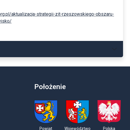
.org.pl/aktualizacja-strategii-zit-rzeszowskiego-obszaru-
wisko/
Położenie
Powiat
Województwo
Polska