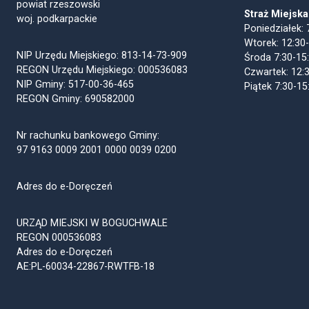
powiat rzeszowski
Straż Miejska
woj. podkarpackie
Poniedziałek: 
Wtorek: 12:30
NIP Urzędu Miejskiego: 813-14-73-909
Środa 7:30-15
REGON Urzędu Miejskiego: 000536083
Czwartek: 12:
NIP Gminy: 517-00-36-465
Piątek 7:30-15
REGON Gminy: 690582000
Nr rachunku bankowego Gminy:
97 9163 0009 2001 0000 0039 0200
Adres do e-Doręczeń
URZĄD MIEJSKI W BOGUCHWALE
REGON 000536083
Adres do e-Doręczeń
AE:PL-60034-22867-RWTFB-18