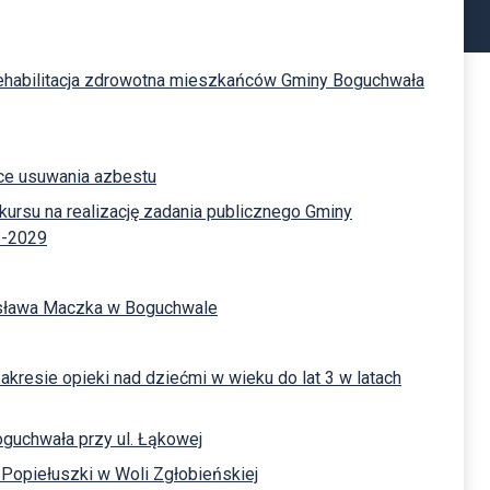
 "Rehabilitacja zdrowotna mieszkańców Gminy Boguchwała
ące usuwania azbestu
ursu na realizację zadania publicznego Gminy
6-2029
nisława Maczka w Boguchwale
akresie opieki nad dziećmi w wieku do lat 3 w latach
guchwała przy ul. Łąkowej
Popiełuszki w Woli Zgłobieńskiej