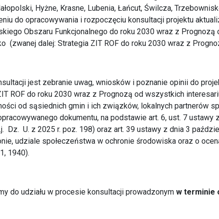
łopolski, Hyżne, Krasne, Lubenia, Łańcut, Świlcza, Trzebownisk
niu do opracowywania i rozpoczęciu konsultacji projektu aktualiz
iego Obszaru Funkcjonalnego do roku 2030 wraz z Prognozą 
o (zwanej dalej: Strategia ZIT ROF do roku 2030 wraz z Prognozą
ultacji jest zebranie uwag, wniosków i poznanie opinii do projek
 ZIT ROF do roku 2030 wraz z Prognozą od wszystkich interesar
ości od sąsiednich gmin i ich związków, lokalnych partnerów 
opracowywanego dokumentu, na podstawie art. 6, ust. 7 ustawy z 
.j. Dz. U. z 2025 r. poz. 198) oraz art. 39 ustawy z dnia 3 paździ
onie, udziale społeczeństwa w ochronie środowiska oraz o ocenach
1, 1940).
y do udziału w procesie konsultacji prowadzonym
w terminie 