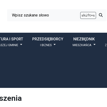
Wyszukiwarka
Przy
shift+s
TURA I SPORT
PRZEDSIĘBIORCY
NIEZBĘDNIK
SZEJ GMINIE
I BIZNES
MIESZKAŃCA
Z
szenia