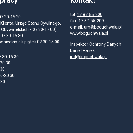
 pracy
Kontakt
tel.
17 87-55-200
07:30-15:30
fax: 17 87-55-209
 Klienta, Urząd Stanu Cywilnego,
e-mail:
um@boguchwala.pl
 Obywatelskich - 07:30-17:00)
www.boguchwala.pl
 07:30-15:30
oniedziałek-piątek 07:30-15:00
Inspektor Ochrony Danych
Daniel Panek
7:30-15:30
iod@boguchwala.pl
-20:30
:30
30-20:30
:30