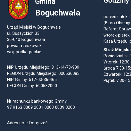
Godziny
Gmina
Boguchwała
poniedziałek: 
(Biuro Obsługi
Urząd Miejski w Boguchwale
Referat Spraw
ul. Suszyckich 33
wtorek-piątek:
36-040 Boguchwała
Kasa Urzędu: p
powiat rzeszowski
Straż Miejska
woj. podkarpackie
Poniedziałek: 
Wtorek: 12:30
NIP Urzędu Miejskiego: 813-14-73-909
Środa 7:30-15
REGON Urzędu Miejskiego: 000536083
Czwartek: 12:
NIP Gminy: 517-00-36-465
Piątek 7:30-15
REGON Gminy: 690582000
Nr rachunku bankowego Gminy:
97 9163 0009 2001 0000 0039 0200
Adres do e-Doręczeń