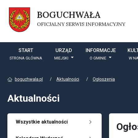
BOGUCHWAŁA
OFICJALNY SERWIS INFORMACYJNY
START
URZĄD
INFORMACJE
KUL
STRONA GŁÓWNA
MIEJSKI
O GMINIE
W NA
boguchwala.pl
Aktualności
Ogłoszenia
Aktualności
Wszystkie aktualności
Ogło