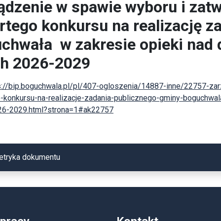
ądzenie w spawie wyboru i zat
rtego konkursu na realizację z
chwała w zakresie opieki nad d
ch 2026-2029
s://bip.boguchwala.pl/pl/407-ogloszenia/14887-inne/22757-z
-konkursu-na-realizacje-zadania-publicznego-gminy-boguchwal
026-2029.html?strona=1#ak22757
etryka dokumentu