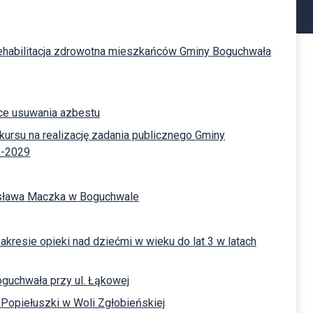
 "Rehabilitacja zdrowotna mieszkańców Gminy Boguchwała
ące usuwania azbestu
ursu na realizację zadania publicznego Gminy
6-2029
nisława Maczka w Boguchwale
akresie opieki nad dziećmi w wieku do lat 3 w latach
guchwała przy ul. Łąkowej
Popiełuszki w Woli Zgłobieńskiej