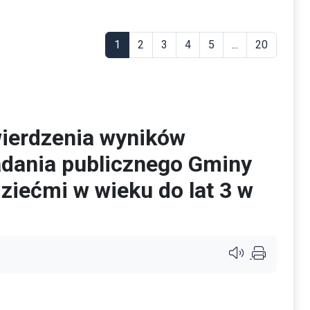
1
2
3
4
5
...
20
wierdzenia wyników
adania publicznego Gminy
ziećmi w wieku do lat 3 w
Przycisk systemu c