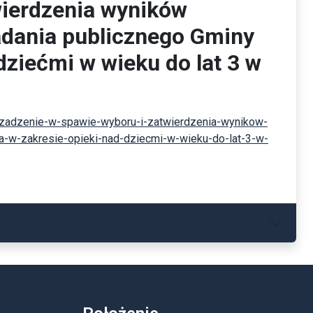
wierdzenia wyników
adania publicznego Gminy
ziećmi w wieku do lat 3 w
arzadzenie-w-spawie-wyboru-i-zatwierdzenia-wynikow-
a-w-zakresie-opieki-nad-dziecmi-w-wieku-do-lat-3-w-