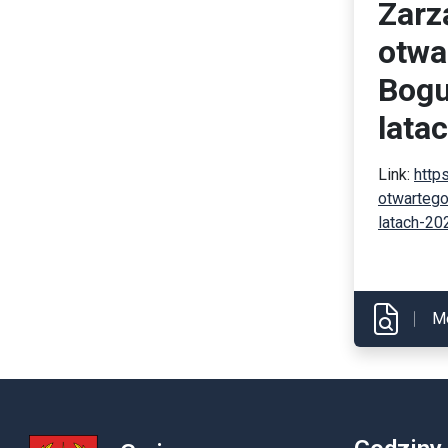
Zarz
otwa
Bogu
lata
Link:
http
otwartego
latach-2
M