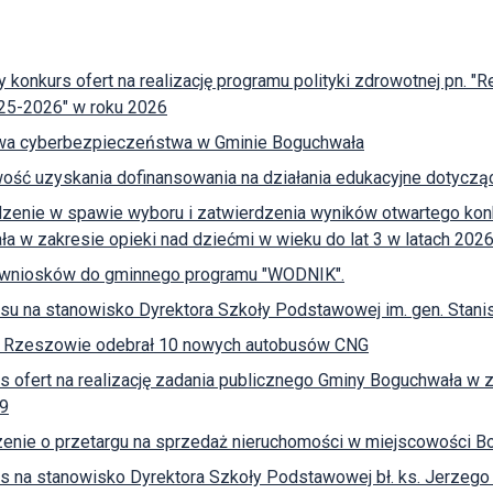
y konkurs ofert na realizację programu polityki zdrowotnej pn.
025-2026" w roku 2026
wa cyberbezpieczeństwa w Gminie Boguchwała
ość uzyskania dofinansowania na działania edukacyjne dotycz
zenie w spawie wyboru i zatwierdzenia wyników otwartego konk
a w zakresie opieki nad dziećmi w wieku do lat 3 w latach 202
 wniosków do gminnego programu "WODNIK".
su na stanowisko Dyrektora Szkoły Podstawowej im. gen. Sta
 Rzeszowie odebrał 10 nowych autobusów CNG
s ofert na realizację zadania publicznego Gminy Boguchwała w z
9
enie o przetargu na sprzedaż nieruchomości w miejscowości Bo
s na stanowisko Dyrektora Szkoły Podstawowej bł. ks. Jerzego 