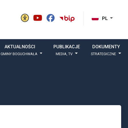
Panel ustawień witryny
BIP Gminy Boguchw
cisk szukaj
PL
AKTUALNOŚCI
PUBLIKACJE
DOKUMENTY
 GMINY BOGUCHWAŁA
MEDIA, TV
STRATEGICZNE