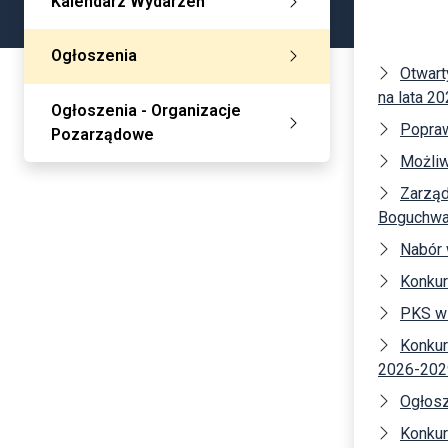
Kalendarz Wydarzeń
Ogłoszenia
Otwart
na lata 2
Ogłoszenia - Organizacje
Popra
Pozarządowe
Możliw
Zarząd
Boguchwał
Nabór
Konkur
PKS w
Konkur
2026-202
Ogłosz
Konkur