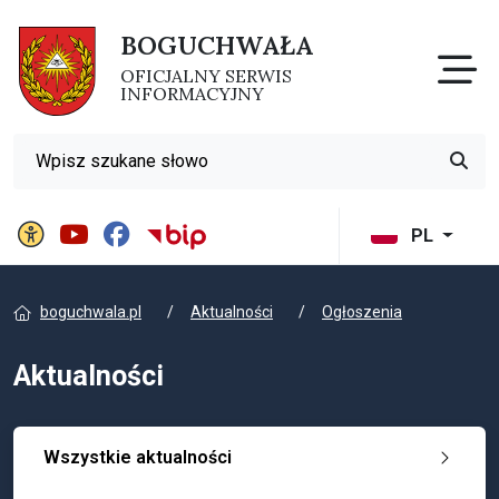
BOGUCHWAŁA
Otw
OFICJALNY SERWIS
INFORMACYJNY
Wyszukiwarka
Przyci
Panel ustawień witryny
BIP Gminy Boguchwała
PL
boguchwala.pl
Aktualności
Ogłoszenia
Aktualności
Wszystkie aktualności