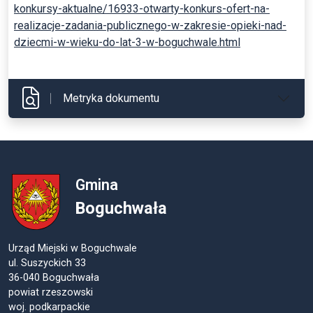
konkursy-aktualne/16933-otwarty-konkurs-ofert-na-
realizacje-zadania-publicznego-w-zakresie-opieki-nad-
dziecmi-w-wieku-do-lat-3-w-boguchwale.html
Metryka dokumentu
Gmina
Boguchwała
Urząd Miejski w Boguchwale
ul. Suszyckich 33
36-040 Boguchwała
powiat rzeszowski
woj. podkarpackie