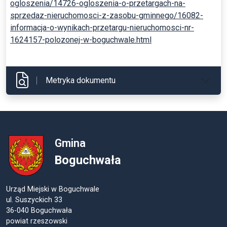
ogloszenia/14726-ogloszenia-o-przetargach-na-
sprzedaz-nieruchomosci-z-zasobu-gminnego/16082-
informacja-o-wynikach-przetargu-nieruchomosci-nr-
1624157-polozonej-w-boguchwale.html
Metryka dokumentu
Gmina
Boguchwała
Urząd Miejski w Boguchwale
ul. Suszyckich 33
36-040 Boguchwała
powiat rzeszowski