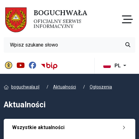
BOGUCHWAŁA
Otw
OFICJALNY SERWIS
INFORMACYJNY
Wyszukiwarka
Przyci
Panel ustawień witryny
BIP Gminy Boguchwała
PL
boguchwala.pl
Aktualności
Ogłoszenia
Aktualności
Wszystkie aktualności