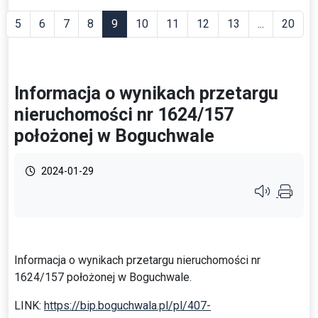
5
6
7
8
9
10
11
12
13
...
20
Informacja o wynikach przetargu
nieruchomości nr 1624/157
położonej w Boguchwale
2024-01-29
Przycisk syste
Informacja o wynikach przetargu nieruchomości nr
1624/157 położonej w Boguchwale.
LINK:
https://bip.boguchwala.pl/pl/407-