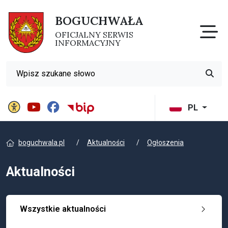
BOGUCHWAŁA
Otw
OFICJALNY SERWIS
INFORMACYJNY
Wyszukiwarka
Przyci
Panel ustawień witryny
BIP Gminy Boguchwała
PL
boguchwala.pl
Aktualności
Ogłoszenia
Aktualności
Wszystkie aktualności