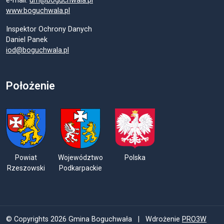
e-mail:
um@boguchwala.pl
www.boguchwala.pl
Inspektor Ochrony Danych
Daniel Panek
iod@boguchwala.pl
Położenie
Powiat
Województwo
Polska
Rzeszowski
Podkarpackie
© Copyrights 2026 Gmina Boguchwała | Wdrożenie
PRO3W