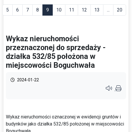
5
6
7
8
9
10
11
12
13
...
20
Wykaz nieruchomości
przeznaczonej do sprzedaży -
działka 532/85 położona w
miejscowości Boguchwała
2024-01-22
Przycisk syste
Wykaz nieruchomości oznaczonej w ewidencji gruntów i
budynków jako działka 532/85 położonej w miejscowości
Boguchwała.