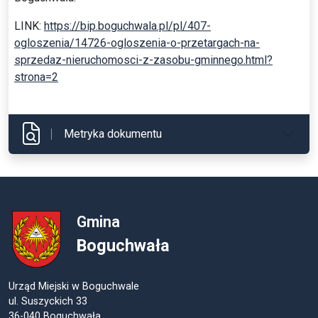
LINK:
https://bip.boguchwala.pl/pl/407-
ogloszenia/14726-ogloszenia-o-przetargach-na-
sprzedaz-nieruchomosci-z-zasobu-gminnego.html?
strona=2
Metryka dokumentu
Gmina
Boguchwała
Urząd Miejski w Boguchwale
ul. Suszyckich 33
36-040 Boguchwała