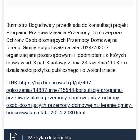
Burmistrz Boguchwały przedkłada do konsultacji projekt
Programu Przeciwdziałania Przemocy Domowej oraz
Ochrony Osób doznających Przemocy Domowej na
terenie Gminy Boguchwała na lata 2024-2030 z
organizacjami pozarządowymi i podmiotami, o których
mowa w art. 3 ust. 3 ustawy z dnia 24 kwietnia 2003 r. o
działalności pożytku publicznego i o wolontariacie.
LINK:
https://bip.boguchwala.pl/pl/407-
ogloszenia/14887-inne/15548-konsulacje-programu-
przeciwdzialania-przemocy-domowej-oraz-ochrony-
osob-doznajacych-przemocy-domowej-na-terenie-gminy-
boguchwala-na-lata-2024-2030.html
Metryka dokumentu