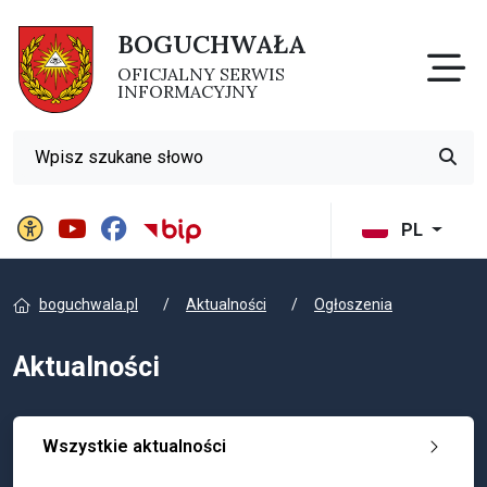
BOGUCHWAŁA
Otw
OFICJALNY SERWIS
INFORMACYJNY
Wyszukiwarka
Przyci
Panel ustawień witryny
BIP Gminy Boguchwała
PL
boguchwala.pl
Aktualności
Ogłoszenia
Aktualności
Wszystkie aktualności