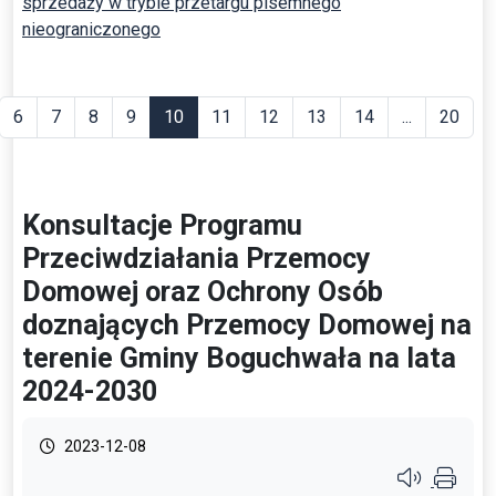
sprzedaży w trybie przetargu pisemnego
nieograniczonego
6
7
8
9
10
11
12
13
14
...
20
Konsultacje Programu
Przeciwdziałania Przemocy
Domowej oraz Ochrony Osób
doznających Przemocy Domowej na
terenie Gminy Boguchwała na lata
2024-2030
2023-12-08
Przycisk syste