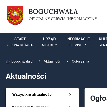
BOGUCHWAŁA
OFICJALNY SERWIS INFORMACYJNY
START
URZĄD
INFORMACJE
KUL
STRONA GŁÓWNA
MIEJSKI
O GMINIE
W NA
boguchwala.pl
Aktualności
Ogłoszenia
Aktualności
Wszystkie aktualności
Ogło