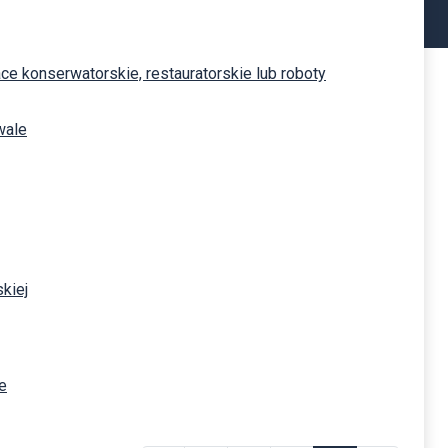
ace konserwatorskie, restauratorskie lub roboty
wale
kiej
e