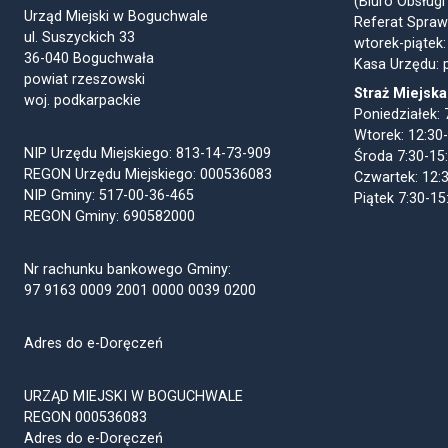
(Biuro Obsługi
Urząd Miejski w Boguchwale
Referat Spraw
ul. Suszyckich 33
wtorek-piątek:
36-040 Boguchwała
Kasa Urzędu: p
powiat rzeszowski
Straż Miejska
woj. podkarpackie
Poniedziałek: 
Wtorek: 12:30
NIP Urzędu Miejskiego: 813-14-73-909
Środa 7:30-15
REGON Urzędu Miejskiego: 000536083
Czwartek: 12:
NIP Gminy: 517-00-36-465
Piątek 7:30-15
REGON Gminy: 690582000
Nr rachunku bankowego Gminy:
97 9163 0009 2001 0000 0039 0200
Adres do e-Doręczeń
URZĄD MIEJSKI W BOGUCHWALE
REGON 000536083
Adres do e-Doręczeń