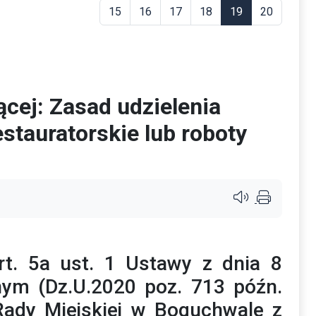
15
16
17
18
19
20
ącej: Zasad udzielenia
estauratorskie lub roboty
Przycisk systemu c
t. 5a ust. 1 Ustawy z dnia 8
ym (Dz.U.2020 poz. 713 późn.
Rady Miejskiej w Boguchwale z