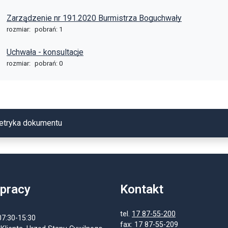
Zarządzenie nr 191.2020 Burmistrza Boguchwały
rozmiar:
pobrań: 1
Uchwała - konsultacje
rozmiar:
pobrań: 0
etryka dokumentu
 pracy
Kontakt
tel.
17 87-55-200
07:30-15:30
fax: 17 87-55-209