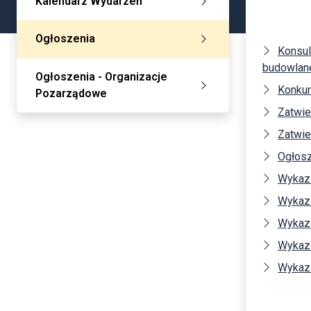
Kalendarz Wydarzeń
Ogłoszenia
Konsul
budowlan
Ogłoszenia - Organizacje
Konkur
Pozarządowe
Zatwie
Zatwie
Ogłosz
Wykaz 
Wykaz 
Wykaz 
Wykaz 
Wykaz 