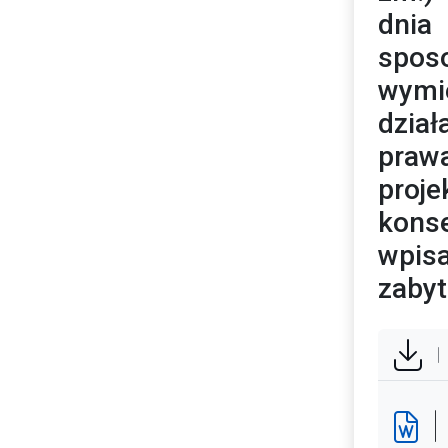
dnia
spos
wymi
dział
praw
proj
konse
wpisa
zabyt