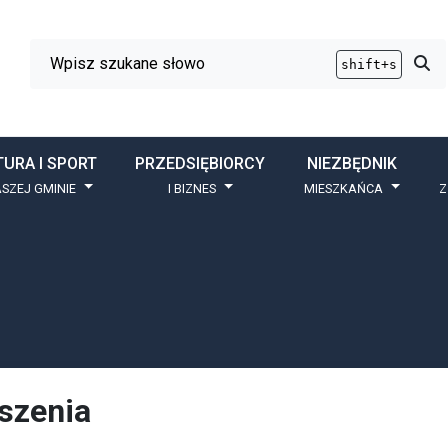
Wyszukiwarka
Przy
shift+s
TURA I SPORT
PRZEDSIĘBIORCY
NIEZBĘDNIK
SZEJ GMINIE
I BIZNES
MIESZKAŃCA
Z
szenia