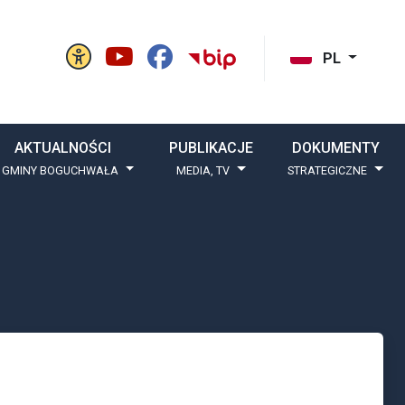
Panel ustawień witryny
BIP Gminy Boguchw
cisk szukaj
PL
AKTUALNOŚCI
PUBLIKACJE
DOKUMENTY
 GMINY BOGUCHWAŁA
MEDIA, TV
STRATEGICZNE