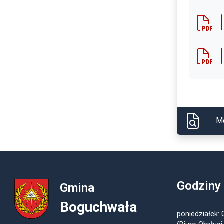
M
Godziny
Gmina
Boguchwała
poniedziałek: 