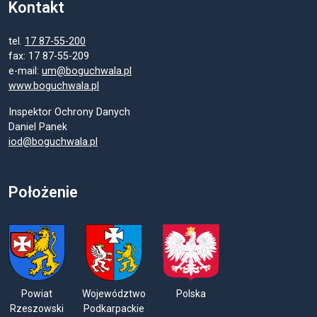
Kontakt
tel.
17 87-55-200
fax: 17 87-55-209
e-mail:
um@boguchwala.pl
www.boguchwala.pl
Inspektor Ochrony Danych
Daniel Panek
iod@boguchwala.pl
Położenie
Powiat
Województwo
Polska
Rzeszowski
Podkarpackie