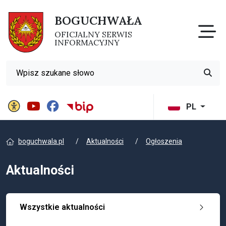
BOGUCHWAŁA
Otw
OFICJALNY SERWIS
INFORMACYJNY
Wyszukiwarka
Przyci
Panel ustawień witryny
BIP Gminy Boguchwała
PL
boguchwala.pl
Aktualności
Ogłoszenia
Aktualności
Wszystkie aktualności