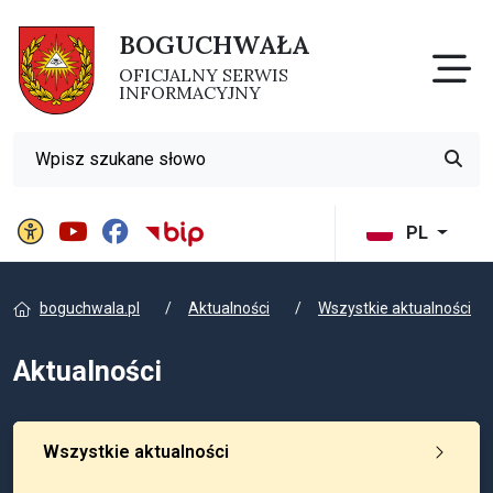
BOGUCHWAŁA
Otw
OFICJALNY SERWIS
INFORMACYJNY
Wyszukiwarka
Przyci
Panel ustawień witryny
BIP Gminy Boguchwała
PL
boguchwala.pl
Aktualności
Wszystkie aktualności
Aktualności
Wszystkie aktualności