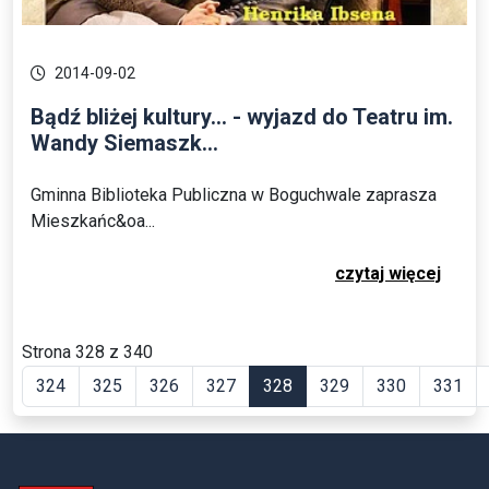
2014-09-02
Bądź bliżej kultury... - wyjazd do Teatru im.
Wandy Siemaszk...
Gminna Biblioteka Publiczna w Boguchwale zaprasza
Mieszkańc&oa...
czytaj więcej
Strona 328 z 340
324
325
326
327
328
329
330
331