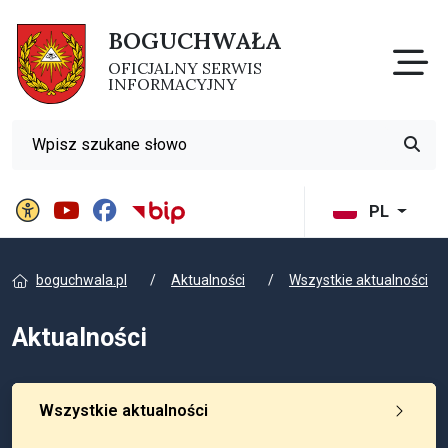
BOGUCHWAŁA
Otw
OFICJALNY SERWIS
INFORMACYJNY
Wyszukiwarka
Przyci
Panel ustawień witryny
BIP Gminy Boguchwała
PL
boguchwala.pl
Aktualności
Wszystkie aktualności
Aktualności
Wszystkie aktualności