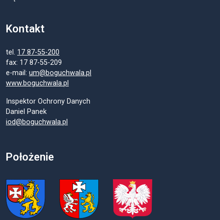
Kontakt
tel.
17 87-55-200
fax: 17 87-55-209
e-mail:
um@boguchwala.pl
www.boguchwala.pl
Inspektor Ochrony Danych
Daniel Panek
iod@boguchwala.pl
Położenie