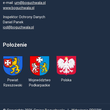
e-mail:
um@boguchwala.pl
www.boguchwala.pl
Inspektor Ochrony Danych
Daniel Panek
iod@boguchwala.pl
Położenie
Powiat
Województwo
Polska
Rzeszowski
Podkarpackie