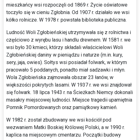
mieszkańcy wsi rozpoczęli od 1869 r. Życie oświatowe
toczyło się w cieniu Zgłobnia. Od 1907 r. działało we wsi
kółko rolnicze. W 1978 r. powstała biblioteka publiczna.
Ludność Woli Zgłobieńskiej utrzymywała się z rolnictwa i
częściowo z wyrębu lasu i handlu drewnem. W 1581 r. we
wsi było 30 kmieci, którzy składali właścicielowi Woli
Zgłobieńskiej daniny w pieniądzu i naturze (m.in. kury,
sery, jaja, owies). Sołtys wsi posiadał folwark, w którym
pracowało 5 poddanych, ponadto miał sadzawki i młyn.
Wola Zgłobieńska zajmowała obszar 23 łanów, w
większości pokrytych lasami. W 1937 r. we wsi znajdował
się folwark. 18 lipca 1943 r. na Ścieżkach Niemcy dokonali
masakry miejscowej ludności. Miejsce tragedii upamiętnia
Pomnik Pomordowanych oraz pamiątkowy kamień.
W 1982 r. został zbudowany we wsi kościół pod
wezwaniem Matki Boskiej Królowej Polski, a w 1990 r.
kaplica na miejscowym cmentarzu. Początki budowy