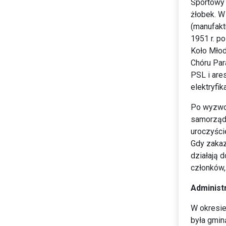
Sportowy 
żłobek. W
(manufakt
1951 r. p
Koło Młod
Chóru Par
PSL i are
elektryfika
Po wyzwol
samorządo
uroczyści
Gdy zakaz
działają 
członków,
Administ
W okresie
była gmin