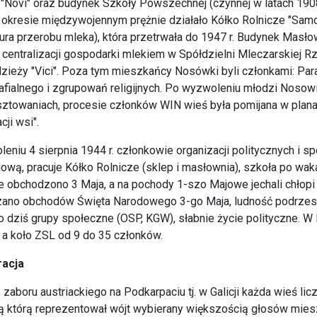
"Novi" oraz budynek Szkoły Powszechnej (czynnej w latach 1908
 okresie międzywojennym prężnie działało Kółko Rolnicze "Samo
ura przerobu mleka), która przetrwała do 1947 r. Budynek Masł
o centralizacji gospodarki mlekiem w Spółdzielni Mleczarskiej 
zieży "Vici". Poza tym mieszkańcy Nosówki byli członkami: Paraf
afialnego i zgrupowań religijnych. Po wyzwoleniu młodzi Nosowian
sztowaniach, procesie członków WIN wieś była pomijana w plana
cji wsi".
eniu 4 sierpnia 1944 r. członkowie organizacji politycznych i 
wą, pracuje Kółko Rolnicze (sklep i masłownia), szkoła po wak
e obchodzono 3 Maja, a na pochody 1-szo Majowe jechali chłopi
ano obchodów Święta Narodowego 3-go Maja, ludność podrzeszo
do dziś grupy społeczne (OSP, KGW), słabnie życie polityczne. W
 a koło ZSL od 9 do 35 członków.
racja
 zaboru austriackiego na Podkarpaciu tj. w Galicji każda wieś li
ą którą reprezentował wójt wybierany większością głosów mies