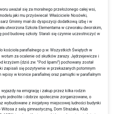
dworu uważał się za moralnego przełożonego całej wsi,
 modelu jaki mu przyświecał. Właściciele Nosówki,
Pisarz Gminny miał do dyspozycji dodatkową izbę i w
stała utworzona Szkoła Elementarna w czworaku dworskim,
ę pod budowę szkoły. Starali się czynnie uczestniczyć w
o kościoła parafialnego p.w. Wszystkich Świętych w
o wotum za ocalenie od skutków zarazy. Jędrzejewicze i
d krzyżem (dziś zw. "Pod lipami") pochowany został
ki zapisali się pozytywnie w przekazanych potomnym
pisy w kronice parafialnej oraz pamiątki w parafialnym
 wyjazdy na emigrację i zakup przez kilka rodzin
o jednolite i dobrze społecznie zorganizowane, o
az wybudowane z inicjatywy miejscowej ludności budynki
 Witosa z salą gimnastyczną, Dom Strażaka, Klub