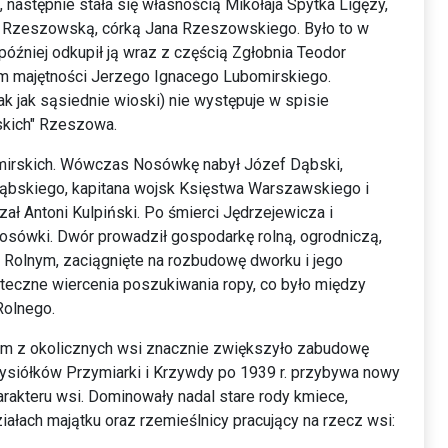
następnie stała się własnością Mikołaja Spytka Ligęzy,
ą Rzeszowską, córką Jana Rzeszowskiego. Było to w
 później odkupił ją wraz z częścią Zgłobnia Teodor
em majętności Jerzego Ignacego Lubomirskiego.
 jak sąsiednie wioski) nie występuje w spisie
iskich" Rzeszowa.
bomirskich. Wówczas Nosówkę nabył Józef Dąbski,
 Dąbskiego, kapitana wojsk Księstwa Warszawskiego i
ł Antoni Kulpiński. Po śmierci Jędrzejewicza i
 Nosówki. Dwór prowadził gospodarkę rolną, ogrodniczą,
u Rolnym, zaciągnięte na rozbudowę dworku i jego
teczne wiercenia poszukiwania ropy, co było między
Rolnego.
pom z okolicznych wsi znacznie zwiększyło zabudowę
rzysiółków Przymiarki i Krzywdy po 1939 r. przybywa nowy
harakteru wsi. Dominowały nadal stare rody kmiece,
iałach majątku oraz rzemieślnicy pracujący na rzecz wsi: