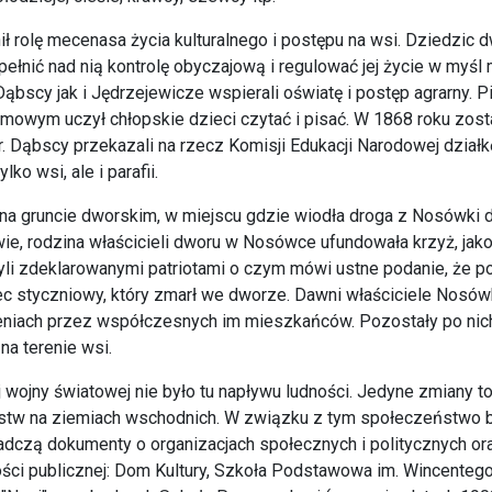
ił rolę mecenasa życia kulturalnego i postępu na wsi. Dziedzic 
 pełnić nad nią kontrolę obyczajową i regulować jej życie w myśl
ąbscy jak i Jędrzejewicze wspierali oświatę i postęp agrarny. 
imowym uczył chłopskie dzieci czytać i pisać. W 1868 roku zo
r. Dąbscy przekazali na rzecz Komisji Edukacji Narodowej działk
ylko wsi, ale i parafii.
 na gruncie dworskim, w miejscu gdzie wiodła droga z Nosówki d
ie, rodzina właścicieli dworu w Nosówce ufundowała krzyż, jak
li zdeklarowanymi patriotami o czym mówi ustne podanie, że po
c styczniowy, który zmarł we dworze. Dawni właściciele Nosów
iach przez współczesnych im mieszkańców. Pozostały po nich w
 na terenie wsi.
j wojny światowej nie było tu napływu ludności. Jedyne zmiany to
tw na ziemiach wschodnich. W związku z tym społeczeństwo był
dczą dokumenty o organizacjach społecznych i politycznych or
ści publicznej: Dom Kultury, Szkoła Podstawowa im. Wincentego