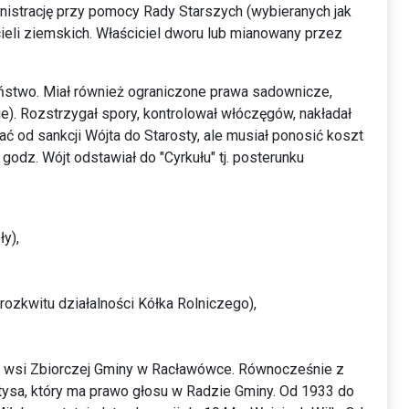
istrację przy pomocy Rady Starszych (wybieranych jak
cieli ziemskich. Właściciel dworu lub mianowany przez
eństwo. Miał również ograniczone prawa sadownicze,
). Rozstrzygał spory, kontrolował włóczęgów, nakładał
łać od sankcji Wójta do Starosty, ale musiał ponosić koszt
dz. Wójt odstawiał do "Cyrkułu" tj. posterunku
y),
rozkwitu działalności Kółka Rolniczego),
tu wsi Zbiorczej Gminy w Racławówce. Równocześnie z
łtysa, który ma prawo głosu w Radzie Gminy. Od 1933 do