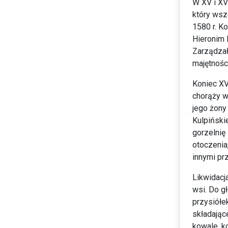
W XV i XV
który wsz
1580 r. Ko
Hieronim 
Zarządzał
majętnośc
Koniec XV
chorąży w
jego żony
Kulpiński
gorzelnię
otoczenia
innymi pr
Likwidacj
wsi. Do g
przysiółe
składając
kowale, ko