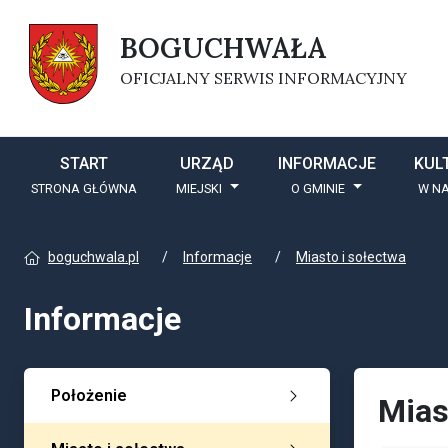
BOGUCHWAŁA
OFICJALNY SERWIS INFORMACYJNY
START
URZĄD
INFORMACJE
KUL
STRONA GŁÓWNA
MIEJSKI
O GMINIE
W NA
boguchwala.pl
Informacje
Miasto i sołectwa
Informacje
Położenie
Mias