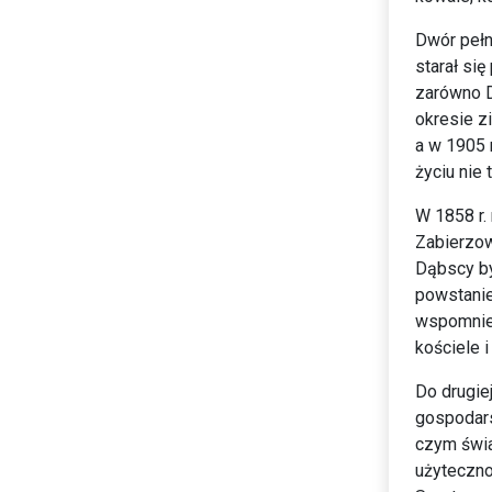
Dwór pełn
starał się
zarówno D
okresie z
a w 1905 
życiu nie t
W 1858 r.
Zabierzow
Dąbscy by
powstanie
wspomnien
kościele i
Do drugie
gospodars
czym świa
użyteczno