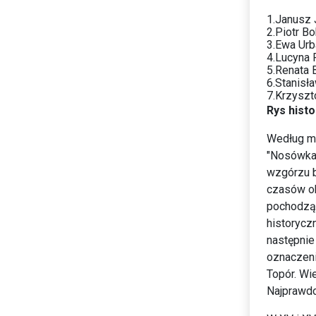
1.Janusz
2.Piotr Bo
3.Ewa Urb
4.Lucyna 
5.Renata 
6.Stanisł
7.Krzyszt
Rys hist
Według mi
"Nosówka"
wzgórzu b
czasów ok
pochodzą 
historycz
następnie
oznaczeni
Topór. Wi
Najprawdo