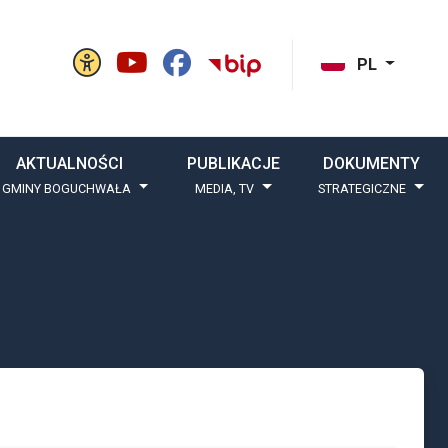
Panel ustawień witryny
BIP Gminy Boguchw
cisk szukaj
PL
AKTUALNOŚCI
PUBLIKACJE
DOKUMENTY
 GMINY BOGUCHWAŁA
MEDIA, TV
STRATEGICZNE