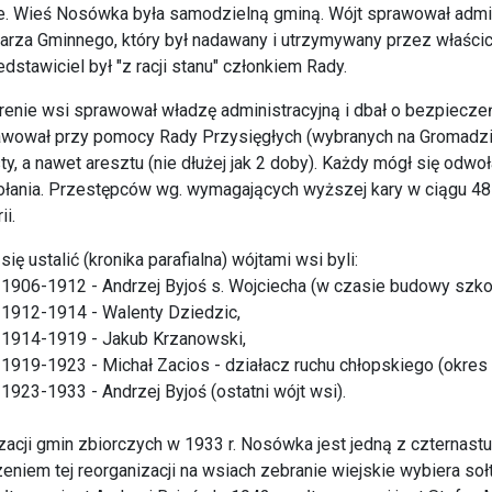
. Wieś Nosówka była samodzielną gminą. Wójt sprawował admin
isarza Gminnego, który był nadawany i utrzymywany przez właści
dstawiciel był "z racji stanu" członkiem Rady.
erenie wsi sprawował władzę administracyjną i dbał o bezpiecz
awował przy pomocy Rady Przysięgłych (wybranych na Gromadzie
ty, a nawet aresztu (nie dłużej jak 2 doby). Każdy mógł się odwo
łania. Przestępców wg. wymagających wyższej kary w ciągu 48 go
i.
się ustalić (kronika parafialna) wójtami wsi byli:
h 1906-1912 - Andrzej Byjoś s. Wojciecha (w czasie budowy szkoł
h 1912-1914 - Walenty Dziedzic,
h 1914-1919 - Jakub Krzanowski,
h 1919-1923 - Michał Zacios - działacz ruchu chłopskiego (okres 
 1923-1933 - Andrzej Byjoś (ostatni wójt wsi).
zacji gmin zbiorczych w 1933 r. Nosówka jest jedną z czternas
niem tej reorganizacji na wsiach zebranie wiejskie wybiera so