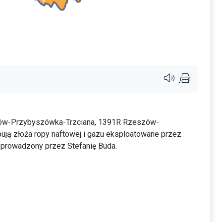
Przycisk systemu c
zów-Przybyszówka-Trzciana, 1391R Rzeszów-
ują złoża ropy naftowej i gazu eksploatowane przez
 prowadzony przez Stefanię Buda.