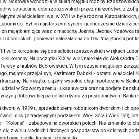
I w. Nosówka wchodziła w skład majątku rodziny Rzeszowskich, 
edł w posiadanie dóbr rzeszowskich przez małżeństwo z Zofi
lejnymi właścicielami wsi w XVII w. była rodzina Kuropatnickich,
Lubomirski. Był on najstarszym synem i jednocześnie dziedzic
 on majątkiem ojca wraz z macochą Joanną. Jednak Nosówka (tak
i Lubomirskich, ponieważ należała ona do tzw. "majętności pobl
III w. to kurczenie się posiadłości rzeszowskich w rękach Lu
ielki koronny. Na początku XIX w. wieś należała do Aleksandra
 Teresy z hrabiów Bobrowskich. W tym czasie majątkiem zarządza
ego, majątek przejął syn, Kazimierz Dąbski - ostatni właściciel
 i karczmę. Na majątku ciążyły wysokie długi hipoteczne w Bank
, udział w Stowarzyszeniu Łukasiewicza oraz na podjęte bezsku
zyczyną dobrowolnej parcelacji dworu za pośrednictwem Banku 
a dworu w 1939 r., sprzedaż ziemi robotnikom dworskim i chło
łównej ulicy (z tradycyjnym podziałem: Wieś Góra i Wieś Dół), p
k - "Kolonia" - zabudowa na dworskich polach. Nie zmieniło to c
e się z wielu średnich i drobnych gospodarstw po kolejnych podz
łodzieje, cieśle, krawcy, szewcy itp.