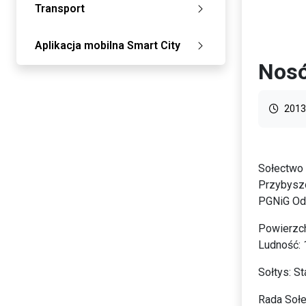
Transport
Aplikacja mobilna Smart City
Nos
2013
Sołectwo
Przybyszó
PGNiG Odd
Powierzch
Ludność: 
Sołtys: S
Rada Sołe