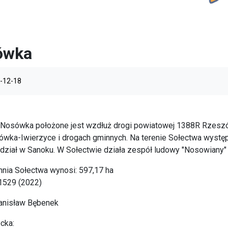
ówka
-12-18
 Nosówka położone jest wzdłuż drogi powiatowej 1388R Rzes
wka-Iwierzyce i drogach gminnych. Na terenie Sołectwa występ
ział w Sanoku. W Sołectwie działa zespół ludowy "Nosowiany"
nia Sołectwa wynosi: 597,17 ha
1529 (2022)
tanisław Bębenek
cka: