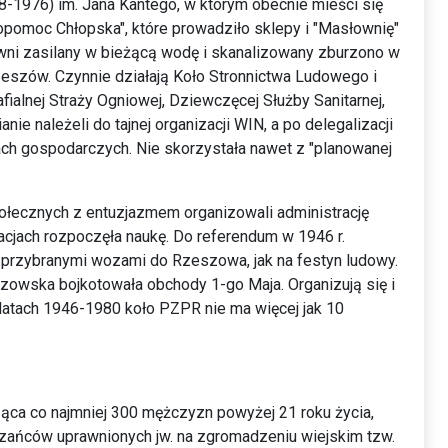
-1976) im. Jana Kantego, w którym obecnie mieści się
pomoc Chłopska", które prowadziło sklepy i "Masłownię"
owni zasilany w bieżącą wodę i skanalizowany zburzono w
Rzeszów. Czynnie działają Koło Stronnictwa Ludowego i
ialnej Straży Ogniowej, Dziewczęcej Służby Sanitarnej,
ie należeli do tajnej organizacji WIN, a po delegalizacji
ch gospodarczych. Nie skorzystała nawet z "planowanej
społecznych z entuzjazmem organizowali administrację
acjach rozpoczęła naukę. Do referendum w 1946 r.
 przybranymi wozami do Rzeszowa, jak na festyn ludowy.
wska bojkotowała obchody 1-go Maja. Organizują się i
 latach 1946-1980 koło PZPR nie ma więcej jak 10
cząca co najmniej 300 mężczyzn powyżej 21 roku życia,
zańców uprawnionych jw. na zgromadzeniu wiejskim tzw.