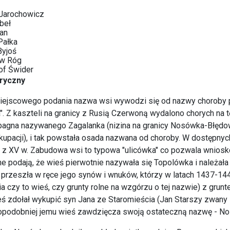
 Jarochowicz
beł
an
Pałka
Byjoś
aw Róg
of Świder
oryczny
ejscowego podania nazwa wsi wywodzi się od nazwy choroby pan
. Z kaszteli na granicy z Rusią Czerwoną wydalono chorych na
agna nazywanego Zagalanka (nizina na granicy Nosówka-Błędo
upacji), i tak powstała osada nazwana od choroby. W dostępn
z XV w. Zabudowa wsi to typowa "ulicówka" co pozwala wniosko
ne podają, że wieś pierwotnie nazywała się Topolówka i należał
 przeszła w ręce jego synów i wnuków, którzy w latach 1437-14
a czy to wieś, czy grunty rolne na wzgórzu o tej nazwie) z gru
eś zdołał wykupić syn Jana ze Staromieścia (Jan Starszy zwany 
podobniej jemu wieś zawdzięcza swoją ostateczną nazwę - N