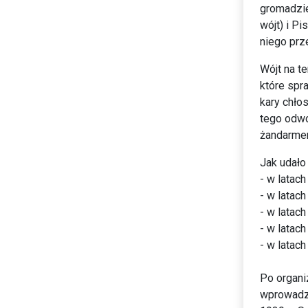
gromadzie
wójt) i P
niego prze
Wójt na t
które spr
kary chłos
tego odwo
żandarmeri
Jak udało 
- w latac
- w latac
- w latac
- w latac
- w latach
Po organi
wprowadze