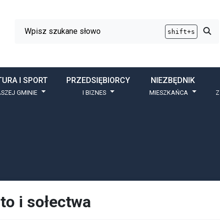
Wyszukiwarka
Przy
shift+s
TURA I SPORT
PRZEDSIĘBIORCY
NIEZBĘDNIK
SZEJ GMINIE
I BIZNES
MIESZKAŃCA
Z
to i sołectwa