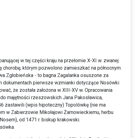
ującej w tej części kraju na przełomie X-XI w. zwanej
 tę chorobę, którym pozwolono zamieszkać na północnym
wa Zgłobieńska - to bagna Zagalanka osuszone za
ych dokumentach pierwsze wzmianki dotyczące Nosówki
wać, że została założona w XIII-XV w. Opracowania
a do majętności rzeszowskich Jana Pakosławica,
46 zastawili (wpis hipoteczny) Topolówkę (nie ma
ntem w Zabierzowie Mikołajowi Żarnowieckiemu, herbu
Nosem), od 1471 r. biskup krakowski.
osówka.