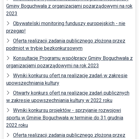
Gminy Boguchwała z organizacjami pozarządowymi na rok
2023
Obywatelski monitoring funduszy europejskich - nie
przegap!
Oferta realizacji zadania publicznego złożona przez
podmiot w trybie bezkonkursowym
Konsultacje Programu współpracy Gminy Boguchwała z
organizacjami pozarządowymi na rok 2023
Wyniki konkursu ofert na realizację zadań w zakresie
upowszechniania kultury
Otwarty konkurs ofert na realizację zadań publicznych
w zakresie upowszechniania kultury w 2022 roku
Wyniki konkursu projektów - sprzyjanie rozwojowi
sportu w Gminie Boguchwała w terminie do 31 grudnia
2022 roku
Oferta realizacji zadania publicznego złożona przez