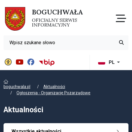
BOGUCHWAŁA
Otw
OFICJALNY SERWIS
INFORMACYJNY
Wyszukiwarka
Przyci
Panel ustawień witryny
BIP Gminy Boguchwała
PL
boguchwala.pl
Aktualności
Ogłoszenia - Organizacje Pozarządowe
Aktualności
Wszystkie aktualności