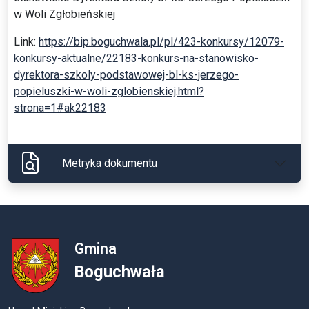
w Woli Zgłobieńskiej
Link:
https://bip.boguchwala.pl/pl/423-konkursy/12079-
konkursy-aktualne/22183-konkurs-na-stanowisko-
dyrektora-szkoly-podstawowej-bl-ks-jerzego-
popieluszki-w-woli-zglobienskiej.html?
strona=1#ak22183
Metryka dokumentu
Gmina
Boguchwała