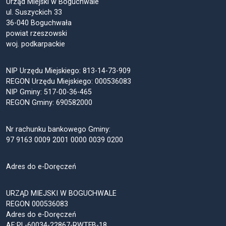
Urząd Miejski w Boguchwale
ul. Suszyckich 33
36-040 Boguchwała
powiat rzeszowski
woj. podkarpackie
NIP Urzędu Miejskiego: 813-14-73-909
REGON Urzędu Miejskiego: 000536083
NIP Gminy: 517-00-36-465
REGON Gminy: 690582000
Nr rachunku bankowego Gminy:
97 9163 0009 2001 0000 0039 0200
Adres do e-Doręczeń
URZĄD MIEJSKI W BOGUCHWALE
REGON 000536083
Adres do e-Doręczeń
AE:PL-60034-22867-RWTFB-18