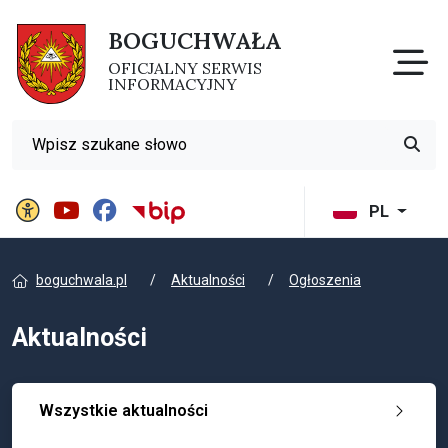
BOGUCHWAŁA
Otw
OFICJALNY SERWIS
INFORMACYJNY
Wyszukiwarka
Przyci
Panel ustawień witryny
BIP Gminy Boguchwała
PL
boguchwala.pl
Aktualności
Ogłoszenia
Aktualności
Wszystkie aktualności