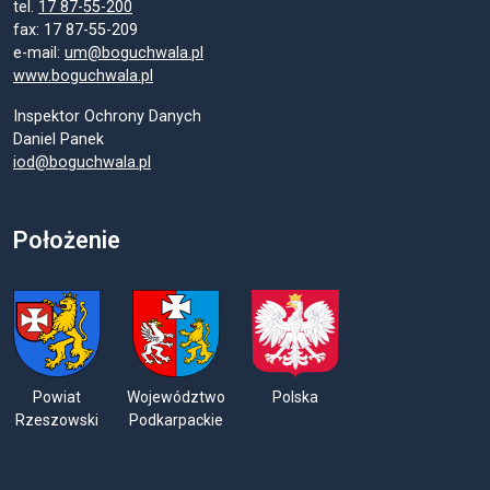
tel.
17 87-55-200
fax: 17 87-55-209
e-mail:
um@boguchwala.pl
www.boguchwala.pl
Inspektor Ochrony Danych
Daniel Panek
iod@boguchwala.pl
Położenie
Powiat
Województwo
Polska
Rzeszowski
Podkarpackie