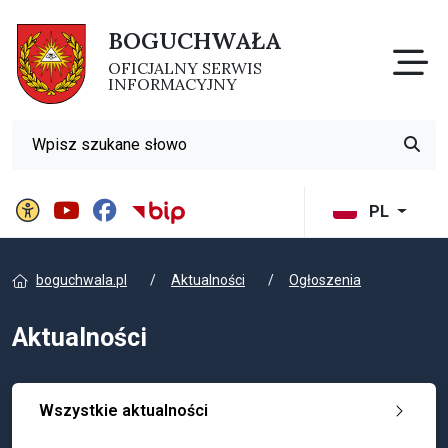
BOGUCHWAŁA
Otw
OFICJALNY SERWIS
INFORMACYJNY
Wyszukiwarka
Przyci
Panel ustawień witryny
BIP Gminy Boguchwała
PL
boguchwala.pl
Aktualności
Ogłoszenia
Aktualności
Wszystkie aktualności