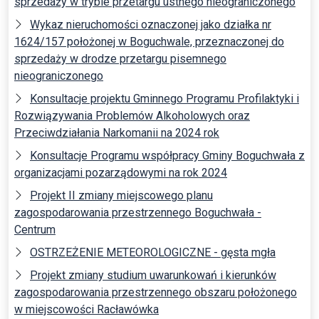
sprzedaży w trybie przetargu ustnego nieograniczonego
Wykaz nieruchomości oznaczonej jako działka nr
1624/157 położonej w Boguchwale, przeznaczonej do
sprzedaży w drodze przetargu pisemnego
nieograniczonego
Konsultacje projektu Gminnego Programu Profilaktyki i
Rozwiązywania Problemów Alkoholowych oraz
Przeciwdziałania Narkomanii na 2024 rok
Konsultacje Programu współpracy Gminy Boguchwała z
organizacjami pozarządowymi na rok 2024
Projekt II zmiany miejscowego planu
zagospodarowania przestrzennego Boguchwała -
Centrum
OSTRZEŻENIE METEOROLOGICZNE - gęsta mgła
Projekt zmiany studium uwarunkowań i kierunków
zagospodarowania przestrzennego obszaru położonego
w miejscowości Racławówka