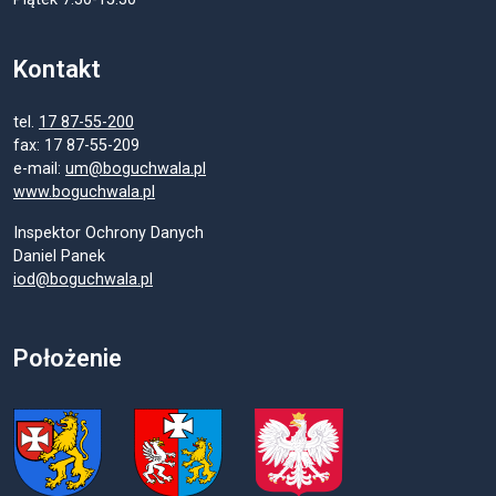
Kontakt
tel.
17 87-55-200
fax: 17 87-55-209
e-mail:
um@boguchwala.pl
www.boguchwala.pl
Inspektor Ochrony Danych
Daniel Panek
iod@boguchwala.pl
Położenie