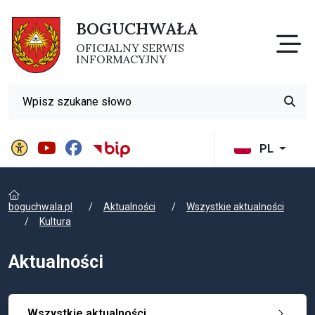
BOGUCHWAŁA
Otw
OFICJALNY SERWIS
INFORMACYJNY
Wyszukiwarka
Przyci
Panel ustawień witryny
BIP Gminy Boguchwała
PL
boguchwala.pl
Aktualności
Wszystkie aktualności
Kultura
Aktualności
Wszystkie aktualności