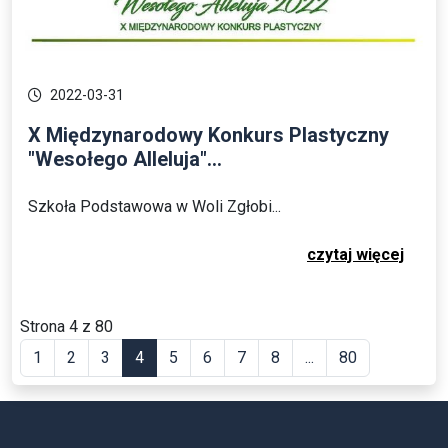
2022-03-31
X Międzynarodowy Konkurs Plastyczny
"Wesołego Alleluja"...
Szkoła Podstawowa w Woli Zgłobi...
czytaj więcej
Strona 4 z 80
1
2
3
4
5
6
7
8
...
80