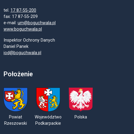
tel.
17 87-55-200
fax: 17 87-55-209
e-mail:
um@boguchwala.pl
www.boguchwala.pl
Inspektor Ochrony Danych
Daniel Panek
iod@boguchwala.pl
Położenie
Powiat
Województwo
Polska
Rzeszowski
Podkarpackie