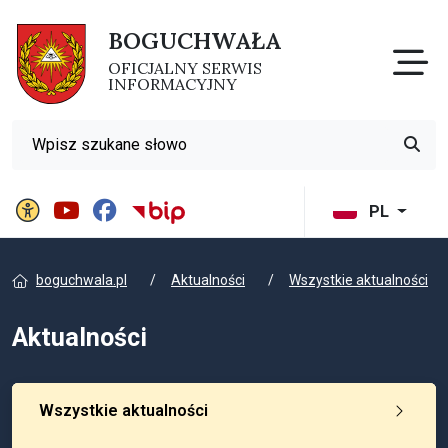
BOGUCHWAŁA
Otw
OFICJALNY SERWIS
INFORMACYJNY
Wyszukiwarka
Przyci
Panel ustawień witryny
BIP Gminy Boguchwała
PL
boguchwala.pl
Aktualności
Wszystkie aktualności
Aktualności
Wszystkie aktualności