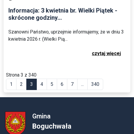
Informacja: 3 kwietnia br. Wielki Piątek -
skrócone godziny...
Szanowni Państwo, uprzejmie informujemy, że w dniu 3
kwietnia 2026 r. (Wielki Pią...
czytaj więcej
Strona 3 z 340
1
2
3
4
5
6
7
...
340
Gmina
Boguchwała