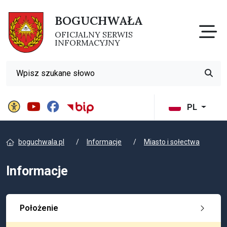
BOGUCHWAŁA
Otw
OFICJALNY SERWIS
INFORMACYJNY
Wyszukiwarka
Przyci
Panel ustawień witryny
BIP Gminy Boguchwała
PL
boguchwala.pl
Informacje
Miasto i sołectwa
Informacje
Położenie