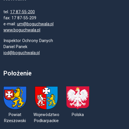
tel.
17 87-55-200
fax: 17 87-55-209
e-mail:
um@boguchwala.pl
www.boguchwala.pl
Inspektor Ochrony Danych
Daniel Panek
iod@boguchwala.pl
Położenie
Powiat
Województwo
Polska
Rzeszowski
Podkarpackie