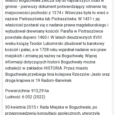
Miasto Boguchwała zalicza się do najstarszych osad w
gminie - pierwszy dokument potwierdzający istnienie tej
miejscowości pochodzi z 1374 r. Wówczas była to wieś o
nazwie Pietraszówka lub Piotraszówka. W 1431 r. jej
właściciel postarał się o nadanie prawa magdeburskiego i
wybudował drewniany kościół. Parafia w Piotraszówce
powstała dopiero 1460 r. W latach dwudziestych XVIII
wieku książę Teodor Lubomirski zbudował tu barokowy
kościół i pałac, a w 1728 roku wyjednał nadanie wsi praw
miejskich i zmianę jej nazwy na Boguchwałę. Więcej
informacji dotyczących historii Boguchwały można
odnaleźć w zakładce HISTORIA. Przez miasto
Boguchwała przebiega linia kolejowa Rzeszów-Jasło oraz
droga krajowa nr 19 Radom-Barwinek.
Powierzchnia: 913,29 ha
Ludność: 6 052 (2022)
30 kwietnia 2015 r. Rada Miejska w Boguchwale, po
przeprowadzeniu konsultacji społecznych, utworzyła