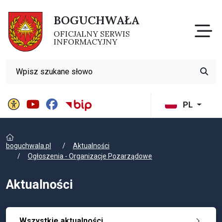
BOGUCHWAŁA
Otw
OFICJALNY SERWIS
INFORMACYJNY
Wyszukiwarka
Przyci
Panel ustawień witryny
BIP Gminy Boguchwała
PL
boguchwala.pl
Aktualności
Ogłoszenia - Organizacje Pozarządowe
Aktualności
Wszystkie aktualności