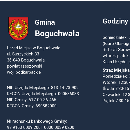
Godziny
Gmina
Boguchwała
poniedziałek: 
(Biuro Obsługi
Urząd Miejski w Boguchwale
Referat Spraw
ul. Suszyckich 33
wtorek-piątek:
36-040 Boguchwała
Kasa Urzędu: p
powiat rzeszowski
Straż Miejska
woj. podkarpackie
Poniedziałek: 
Wtorek: 12:30
NIP Urzędu Miejskiego: 813-14-73-909
Środa 7:30-15
REGON Urzędu Miejskiego: 000536083
Czwartek: 12:
NIP Gminy: 517-00-36-465
Piątek 7:30-15
REGON Gminy: 690582000
Nr rachunku bankowego Gminy:
97 9163 0009 2001 0000 0039 0200