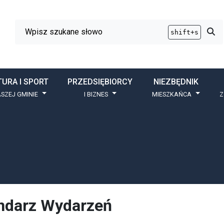
Wyszukiwarka
Przy
shift+s
TURA I SPORT
PRZEDSIĘBIORCY
NIEZBĘDNIK
SZEJ GMINIE
I BIZNES
MIESZKAŃCA
Z
ndarz Wydarzeń