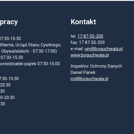
 pracy
Kontakt
tel.
17 87-55-200
07:30-15:30
fax: 17 87-55-209
 Klienta, Urząd Stanu Cywilnego,
e-mail:
um@boguchwala.pl
 Obywatelskich - 07:30-17:00)
www.boguchwala.pl
 07:30-15:30
oniedziałek-piątek 07:30-15:00
Inspektor Ochrony Danych
Daniel Panek
7:30-15:30
iod@boguchwala.pl
-20:30
:30
30-20:30
:30