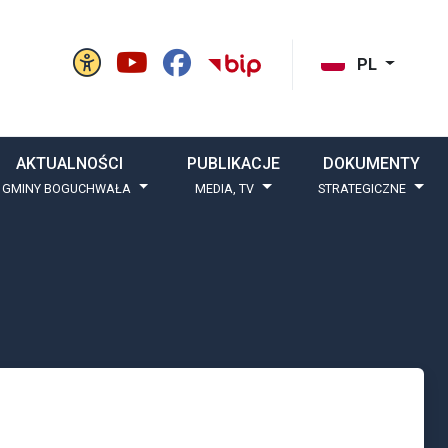
Panel ustawień witryny
BIP Gminy Boguchw
cisk szukaj
PL
AKTUALNOŚCI
PUBLIKACJE
DOKUMENTY
 GMINY BOGUCHWAŁA
MEDIA, TV
STRATEGICZNE