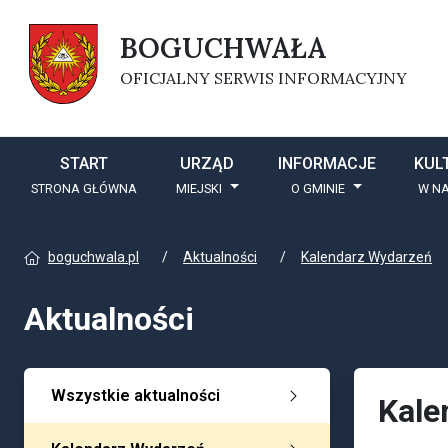
BOGUCHWAŁA
OFICJALNY SERWIS INFORMACYJNY
START
URZĄD
INFORMACJE
KUL
STRONA GŁÓWNA
MIEJSKI
O GMINIE
W NA
boguchwala.pl
Aktualności
Kalendarz Wydarzeń
Aktualności
Wszystkie aktualności
Kale