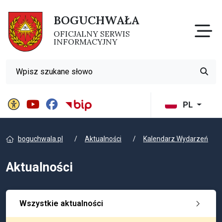
BOGUCHWAŁA
Otw
OFICJALNY SERWIS
INFORMACYJNY
Wyszukiwarka
Przyci
Panel ustawień witryny
BIP Gminy Boguchwała
PL
boguchwala.pl
Aktualności
Kalendarz Wydarzeń
Aktualności
Wszystkie aktualności