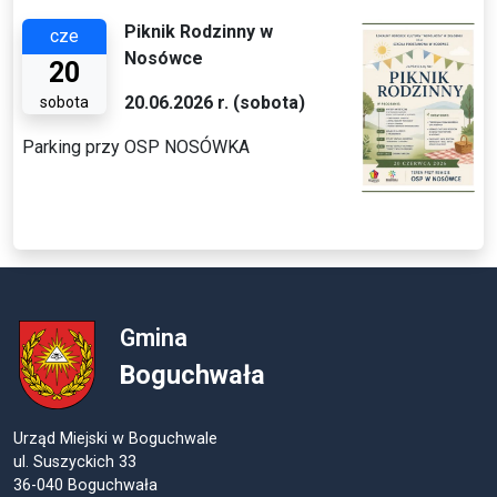
Piknik Rodzinny w
cze
Nosówce
20
20.06.2026 r. (sobota)
sobota
Parking przy OSP NOSÓWKA
Gmina
Boguchwała
Urząd Miejski w Boguchwale
ul. Suszyckich 33
36-040 Boguchwała