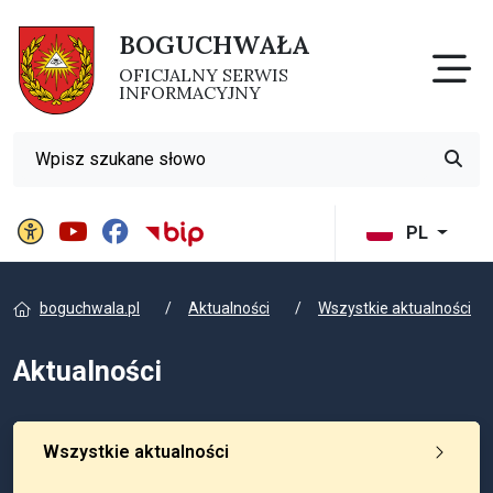
BOGUCHWAŁA
Otw
OFICJALNY SERWIS
INFORMACYJNY
Wyszukiwarka
Przyci
Panel ustawień witryny
BIP Gminy Boguchwała
PL
boguchwala.pl
Aktualności
Wszystkie aktualności
Aktualności
Wszystkie aktualności