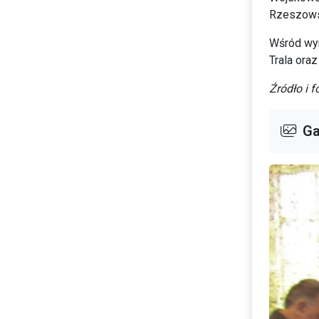
Rzeszows
Wśród wyr
Trala ora
Źródło i f
Ga