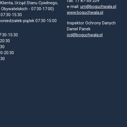
fax: 17 87-55-209
 Klienta, Urząd Stanu Cywilnego,
e-mail:
um@boguchwala.pl
 Obywatelskich - 07:30-17:00)
www.boguchwala.pl
 07:30-15:30
oniedziałek-piątek 07:30-15:00
Inspektor Ochrony Danych
Daniel Panek
7:30-15:30
iod@boguchwala.pl
-20:30
:30
30-20:30
:30