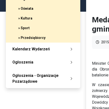
» Oświata
Meda
» Kultura
gmin
» Sport
» Przedsiębiorcy
2015
Kalendarz Wydarzeń
Ogłoszenia
Minister
dla Obro
batalioni
Ogłoszenia - Organizacje
Pozarządowe
W czasie
żołnierz
Wojewódz
Dowódcy 
Wojskow