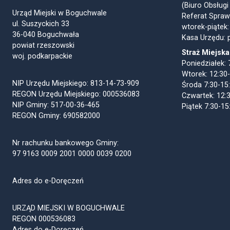
(Biuro Obsługi
Urząd Miejski w Boguchwale
Referat Spraw
ul. Suszyckich 33
wtorek-piątek:
36-040 Boguchwała
Kasa Urzędu: p
powiat rzeszowski
Straż Miejska
woj. podkarpackie
Poniedziałek: 
Wtorek: 12:30
NIP Urzędu Miejskiego: 813-14-73-909
Środa 7:30-15
REGON Urzędu Miejskiego: 000536083
Czwartek: 12:
NIP Gminy: 517-00-36-465
Piątek 7:30-15
REGON Gminy: 690582000
Nr rachunku bankowego Gminy:
97 9163 0009 2001 0000 0039 0200
Adres do e-Doręczeń
URZĄD MIEJSKI W BOGUCHWALE
REGON 000536083
Adres do e-Doręczeń