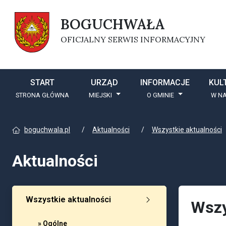
BOGUCHWAŁA
OFICJALNY SERWIS INFORMACYJNY
START
URZĄD
INFORMACJE
KUL
STRONA GŁÓWNA
MIEJSKI
O GMINIE
W NA
boguchwala.pl
Aktualności
Wszystkie aktualności
Aktualności
Wszystkie aktualności
Wszy
» Ogólne