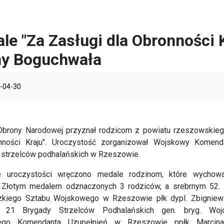
le "Za Zasługi dla Obronności 
y Boguchwała
-04-30
 Obrony Narodowej przyznał rodzicom z powiatu rzeszowskieg
nności Kraju". Uroczystość zorganizował Wojskowy Komend
e strzelców podhalańskich w Rzeszowie.
 uroczystości wręczono medale rodzinom, które wychow
y. Złotym medalem odznaczonych 3 rodziców, a srebrnym 52.
kiego Sztabu Wojskowego w Rzeszowie płk dypl. Zbigniew 
21 Brygady Strzelców Podhalańskich gen. bryg. Wojci
ego Komendanta Uzupełnień w Rzeszowie ppłk Marcina