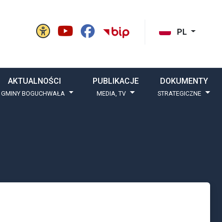
Panel ustawień witryny
BIP Gminy Boguchw
cisk szukaj
PL
AKTUALNOŚCI
PUBLIKACJE
DOKUMENTY
 GMINY BOGUCHWAŁA
MEDIA, TV
STRATEGICZNE