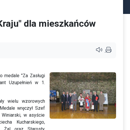
Kraju" dla mieszkańców
Przycisk systemu c
o medale "Za Zasługi
ant Uzupełnień w 1.
ały wielu wzorowych
 Medale wręczył Szef
Winiarski, w asyście
echa Kucharskiego,
 Żal oraz Starosty