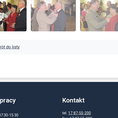
ót do listy
 pracy
Kontakt
tel.
17 87-55-200
07:30-15:30