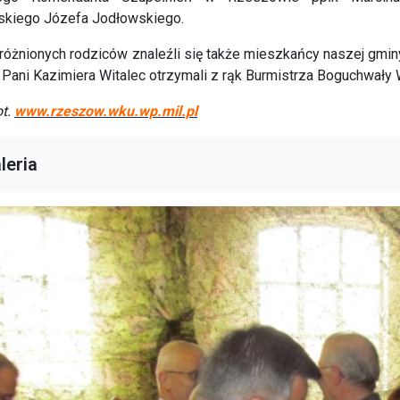
kiego Józefa Jodłowskiego.
óżnionych rodziców znaleźli się także mieszkańcy naszej gmin
z Pani Kazimiera Witalec otrzymali z rąk Burmistrza Boguchwał
ot.
www.rzeszow.wku.wp.mil.pl
leria