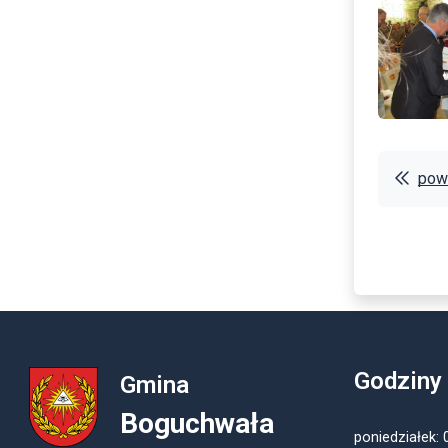
powr
Godziny
Gmina
Boguchwała
poniedziałek: 