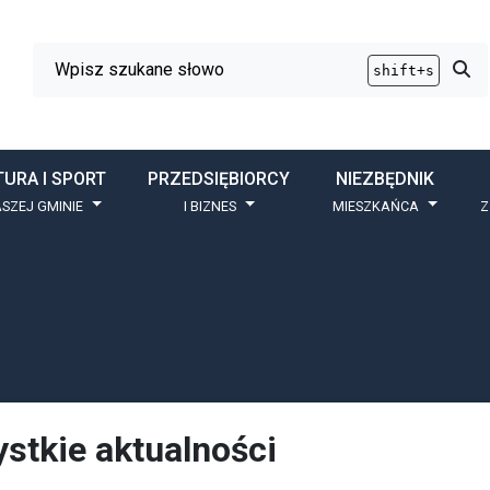
Wyszukiwarka
Przy
shift+s
TURA I SPORT
PRZEDSIĘBIORCY
NIEZBĘDNIK
SZEJ GMINIE
I BIZNES
MIESZKAŃCA
Z
stkie aktualności