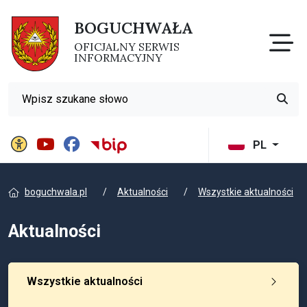
BOGUCHWAŁA
Otw
OFICJALNY SERWIS
INFORMACYJNY
Wyszukiwarka
Przyci
Panel ustawień witryny
BIP Gminy Boguchwała
PL
boguchwala.pl
Aktualności
Wszystkie aktualności
Aktualności
Wszystkie aktualności