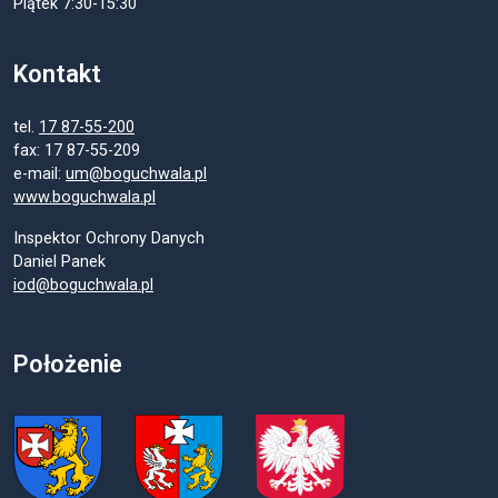
Piątek 7:30-15:30
Kontakt
tel.
17 87-55-200
fax: 17 87-55-209
e-mail:
um@boguchwala.pl
www.boguchwala.pl
Inspektor Ochrony Danych
Daniel Panek
iod@boguchwala.pl
Położenie