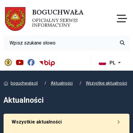
BOGUCHWAŁA
Otw
OFICJALNY SERWIS
INFORMACYJNY
Wyszukiwarka
Przyci
Panel ustawień witryny
BIP Gminy Boguchwała
PL
boguchwala.pl
Aktualności
Wszystkie aktualności
Aktualności
Wszystkie aktualności