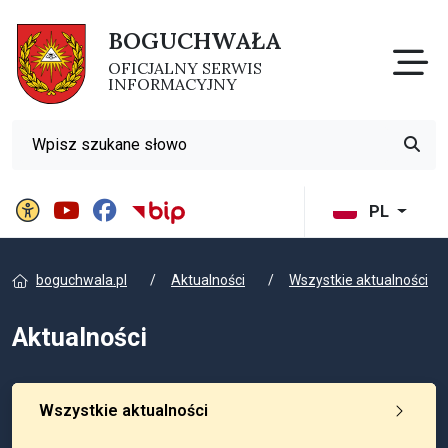
BOGUCHWAŁA
Otw
OFICJALNY SERWIS
INFORMACYJNY
Wyszukiwarka
Przyci
Panel ustawień witryny
BIP Gminy Boguchwała
PL
boguchwala.pl
Aktualności
Wszystkie aktualności
Aktualności
Wszystkie aktualności