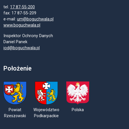
tel.
17 87-55-200
fax: 17 87-55-209
e-mail:
um@boguchwala.pl
www.boguchwala.pl
Inspektor Ochrony Danych
Daniel Panek
iod@boguchwala.pl
Położenie
Powiat
Województwo
Polska
Rzeszowski
Podkarpackie