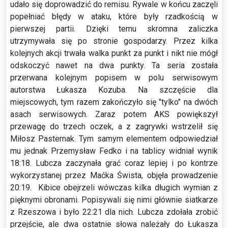
udało się doprowadzić do remisu. Rywale w końcu zaczęli
popełniać błędy w ataku, które były rzadkością w
pierwszej partii. Dzięki temu skromna zaliczka
utrzymywała się po stronie gospodarzy. Przez kilka
kolejnych akcji trwała walka punkt za punkt i nikt nie mógł
odskoczyć nawet na dwa punkty. Ta seria została
przerwana kolejnym popisem w polu serwisowym
autorstwa Łukasza Kozuba. Na szczęście dla
miejscowych, tym razem zakończyło się "tylko" na dwóch
asach serwisowych. Zaraz potem AKS powiększył
przewagę do trzech oczek, a z zagrywki wstrzelił się
Miłosz Pasternak. Tym samym elementem odpowiedział
mu jednak Przemysław Fedko i na tablicy widniał wynik
18:18. Lubcza zaczynała grać coraz lepiej i po kontrze
wykorzystanej przez Maćka Śwista, objęła prowadzenie
20:19. Kibice obejrzeli wówczas kilka długich wymian z
pięknymi obronami. Popisywali się nimi głównie siatkarze
z Rzeszowa i było 22:21 dla nich. Lubcza zdołała zrobić
przejście, ale dwa ostatnie słowa należały do Łukasza