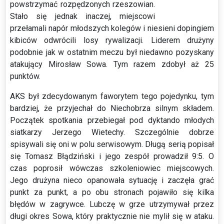
powstrzymać rozpędzonych rzeszowian.
Stało się jednak inaczej, miejscowi
przełamali napór młodszych kolegów i niesieni dopingiem
kibiców odwrócili losy rywalizacji. Liderem drużyny
podobnie jak w ostatnim meczu był niedawno pozyskany
atakujący Mirosław Sowa. Tym razem zdobył aż 25
punktów.
AKS był zdecydowanym faworytem tego pojedynku, tym
bardziej, że przyjechał do Niechobrza silnym składem.
Początek spotkania przebiegał pod dyktando młodych
siatkarzy Jerzego Wietechy. Szczególnie dobrze
spisywali się oni w polu serwisowym. Długą serią popisał
się Tomasz Błądziński i jego zespół prowadził 9:5. O
czas poprosił wówczas szkoleniowiec miejscowych.
Jego drużyna nieco opanowała sytuację i zaczęła grać
punkt za punkt, a po obu stronach pojawiło się kilka
błędów w zagrywce. Lubczę w grze utrzymywał przez
długi okres Sowa, który praktycznie nie mylił się w ataku.