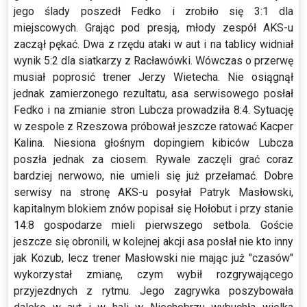
jego ślady poszedł Fedko i zrobiło się 3:1 dla
miejscowych. Grając pod presją, młody zespół AKS-u
zaczął pękać. Dwa z rzędu ataki w aut i na tablicy widniał
wynik 5:2 dla siatkarzy z Racławówki. Wówczas o przerwę
musiał poprosić trener Jerzy Wietecha. Nie osiągnął
jednak zamierzonego rezultatu, asa serwisowego posłał
Fedko i na zmianie stron Lubcza prowadziła 8:4. Sytuację
w zespole z Rzeszowa próbował jeszcze ratować Kacper
Kalina. Niesiona głośnym dopingiem kibiców Lubcza
poszła jednak za ciosem. Rywale zaczęli grać coraz
bardziej nerwowo, nie umieli się już przełamać. Dobre
serwisy na stronę AKS-u posyłał Patryk Masłowski,
kapitalnym blokiem znów popisał się Hołobut i przy stanie
14:8 gospodarze mieli pierwszego setbola. Goście
jeszcze się obronili, w kolejnej akcji asa posłał nie kto inny
jak Kozub, lecz trener Masłowski nie mając już "czasów"
wykorzystał zmianę, czym wybił rozgrywającego
przyjezdnych z rytmu. Jego zagrywka poszybowała