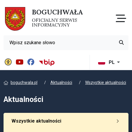
BOGUCHWAŁA
Otw
OFICJALNY SERWIS
INFORMACYJNY
Wyszukiwarka
Przyci
Panel ustawień witryny
BIP Gminy Boguchwała
PL
boguchwala.pl
Aktualności
Wszystkie aktualności
Aktualności
Wszystkie aktualności