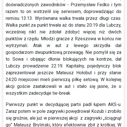
doświadczonych zawodników - Przemysław Fedko i tym
razem to on wstrzelił się serwisem, doprowadzając do
remisu 13:13. Wyrównana walka trwała przez długi czas.
Walka punkt za punkt trwała aż do stanu 20:19 dla Lubczy,
wcześniej nikt nie zdołał zdobyć więcej niż dwóch
punktów z rzędu. Młodzi gracze z Rzeszowa w końcu nie
wytrzymali. Atak w aut z lewego skrzydła dał
gospodarzom dwupunktową przewagę. Nie pomylił się za
to Sowa i obijając dłonie blokujących na kontrze, dał
Lubczy prowadzenie 22:19. Kapitalny, pojedynczy blok
zaprezentował jeszcze Mateusz Hołobut i przy stanie
24:20 miejscowi mieli pierwszą piłkę setową. W kolejnej
akcji goście zaatakowali w aut i stało się jasne, że o
wszystkim zadecyduje tie-break.
Pierwszy punkt w decydującej partii padł łupem AKS-u.
Zaraz potem w pole zagrywki powędrował Kozub i zrobiło
się groźnie, ale już w pierwszej akcji z zagrywki „ściągnął
go” Mateusz Bryliński, który efektownie zbił z krótkiej. W