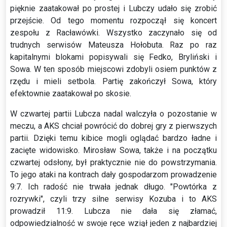
pięknie zaatakował po prostej i Lubczy udało się zrobić
przejście. Od tego momentu rozpoczął się koncert
zespołu z Racławówki. Wszystko zaczynało się od
trudnych serwisów Mateusza Hołobuta. Raz po raz
kapitalnymi blokami popisywali się Fedko, Bryliński i
Sowa. W ten sposób miejscowi zdobyli osiem punktów z
rzędu i mieli setbola. Partię zakończył Sowa, który
efektownie zaatakował po skosie.
W czwartej partii Lubcza nadal walczyła o pozostanie w
meczu, a AKS chciał powrócić do dobrej gry z pierwszych
partii. Dzięki temu kibice mogli oglądać bardzo ładne i
zacięte widowisko. Mirosław Sowa, także i na początku
czwartej odsłony, był praktycznie nie do powstrzymania.
To jego ataki na kontrach dały gospodarzom prowadzenie
9:7. Ich radość nie trwała jednak długo. "Powtórka z
rozrywki", czyli trzy silne serwisy Kozuba i to AKS
prowadził 11:9. Lubcza nie dała się złamać,
odpowiedzialność w swoje ręce wziął jeden z najbardziej