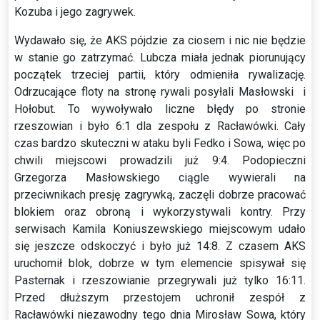
Kozuba i jego zagrywek.
Wydawało się, że AKS pójdzie za ciosem i nic nie będzie
w stanie go zatrzymać. Lubcza miała jednak piorunujący
początek trzeciej partii, który odmieniła rywalizację.
Odrzucające floty na stronę rywali posyłali Masłowski i
Hołobut. To wywoływało liczne błędy po stronie
rzeszowian i było 6:1 dla zespołu z Racławówki. Cały
czas bardzo skuteczni w ataku byli Fedko i Sowa, więc po
chwili miejscowi prowadzili już 9:4. Podopieczni
Grzegorza Masłowskiego ciągle wywierali na
przeciwnikach presję zagrywką, zaczęli dobrze pracować
blokiem oraz obroną i wykorzystywali kontry. Przy
serwisach Kamila Koniuszewskiego miejscowym udało
się jeszcze odskoczyć i było już 14:8. Z czasem AKS
uruchomił blok, dobrze w tym elemencie spisywał się
Pasternak i rzeszowianie przegrywali już tylko 16:11.
Przed dłuższym przestojem uchronił zespół z
Racławówki niezawodny tego dnia Mirosław Sowa, który