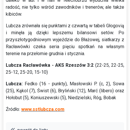
daleko w aut i w hali w Niechobrzu wybuchła wielka
radość, nie tylko wśród zawodników i trenerów, ale także
kibiców.
Lubcza zrównała się punktami z czwartą w tabeli Głogovią
i minęła ją dzięki lepszemu bilansowi setów. Po
przyszłotygodniowym wyjeździe do Błażowej, siatkarzy z
Racławówki czeka seria pięciu spotkań na własnym
terenie na przełomie grudnia i stycznia.
Lubcza Racławówka - AKS Rzeszów 3:2
(22-25, 22-25,
25-12, 25-20, 15-10)
Lubcza:
Fedko (16 - punkty), Masłowski P. (c, 2), Sowa
(25), Kąkol (7), Świst (6), Bryliński (12), Marć (libero) oraz
Hołobut (5), Koniuszewski (5), Niedzielski, Róg, Bobak
Źródło:
www.sstlubcza.com