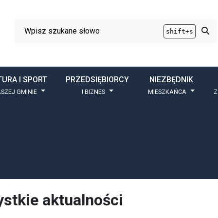
Wyszukiwarka
Przy
shift+s
TURA I SPORT
PRZEDSIĘBIORCY
NIEZBĘDNIK
SZEJ GMINIE
I BIZNES
MIESZKAŃCA
Z
stkie aktualności