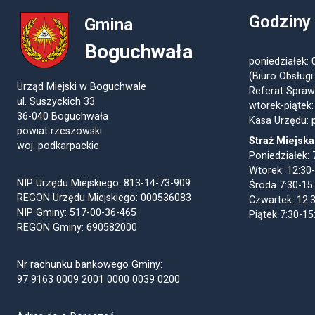
Godziny
Gmina
Boguchwała
poniedziałek: 
(Biuro Obsługi
Urząd Miejski w Boguchwale
Referat Spraw
ul. Suszyckich 33
wtorek-piątek:
36-040 Boguchwała
Kasa Urzędu: p
powiat rzeszowski
Straż Miejska
woj. podkarpackie
Poniedziałek: 
Wtorek: 12:30
NIP Urzędu Miejskiego: 813-14-73-909
Środa 7:30-15
REGON Urzędu Miejskiego: 000536083
Czwartek: 12:
NIP Gminy: 517-00-36-465
Piątek 7:30-15
REGON Gminy: 690582000
Nr rachunku bankowego Gminy:
97 9163 0009 2001 0000 0039 0200