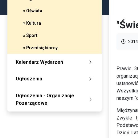
» Oświata
"Świ
» Kultura
» Sport
2014
» Przedsiębiorcy
Kalendarz Wydarzeń
Prawie 3
organiza
Ogłoszenia
ustanowić
Wszystko 
Ogłoszenia - Organizacje
naszym "dz
Pozarządowe
Międzynar
Zwykle t
Podstawow
Dzień Lat