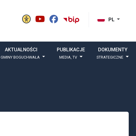
Panel ustawień witryny
BIP Gminy Boguchw
cisk szukaj
PL
AKTUALNOŚCI
PUBLIKACJE
DOKUMENTY
 GMINY BOGUCHWAŁA
MEDIA, TV
STRATEGICZNE