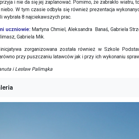
rzyja i nie da się jej zaplanować. Pomimo, że zabrakło wiatru, t
niebo. W tym czasie odbyła się również prezentacja wykonanyc
li wybrała 8 najciekawszych prac.
ni uczniowie:
Martyna Chmiel, Aleksandra Banaś, Gabriela Strz
limasz, Gabriela Mik.
inicjatywa zorganizowana została również w Szkole Podsta
równo przy puszczaniu latawców jak i przy ich wykonaniu sprawił
anuta i Lesław Palimąka
leria