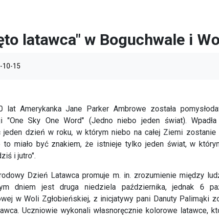
ęto latawca" w Boguchwale i Wo
-10-15
0 lat Amerykanka Jane Parker Ambrowe została pomysłoda
cji "One Sky One Word" (Jedno niebo jeden świat). Wpadł
 jeden dzień w roku, w którym niebo na całej Ziemi zostanie
to miało być znakiem, że istnieje tylko jeden świat, w który
iś i jutro".
odowy Dzień Latawca promuje m. in. zrozumienie między ludź
ym dniem jest druga niedziela października, jednak 6 pa
ej w Woli Zgłobieńskiej, z inicjatywy pani Danuty Palimąki 
awca. Uczniowie wykonali własnoręcznie kolorowe latawce, k