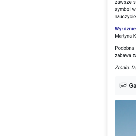
zawsze sp
symbol w 
nauczycie
Wyróżnie
Martyna K
Podobna 
zabawa za
Źródło: D
Ga