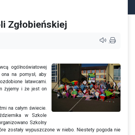
li Zgłobieńskiej
Przycisk systemu c
wcą ogólnoświatowej
a ona na pomysł, aby
 ozdobione latawcami.
m żyjemy i że jest on
mi na całym świecie.
ździernika w Szkole
zorganizowano Szkolny
tóre zostały wypuszczone w niebo. Niestety pogoda nie