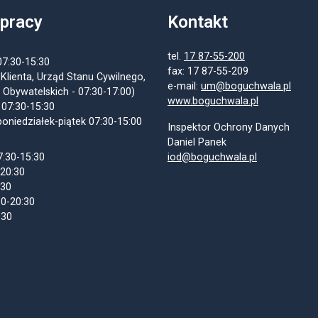
 pracy
Kontakt
tel.
17 87-55-200
07:30-15:30
fax: 17 87-55-209
 Klienta, Urząd Stanu Cywilnego,
e-mail:
um@boguchwala.pl
 Obywatelskich - 07:30-17:00)
www.boguchwala.pl
 07:30-15:30
oniedziałek-piątek 07:30-15:00
Inspektor Ochrony Danych
Daniel Panek
7:30-15:30
iod@boguchwala.pl
-20:30
:30
30-20:30
:30