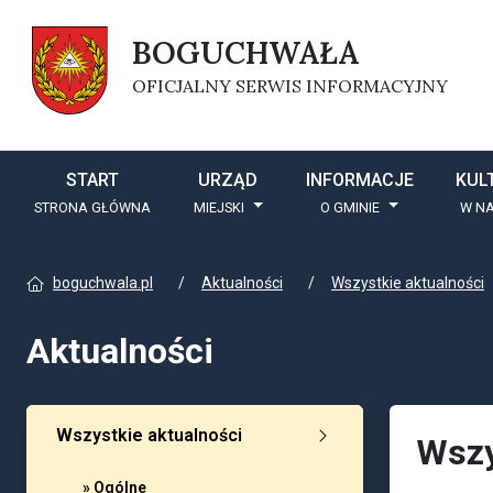
BOGUCHWAŁA
OFICJALNY SERWIS INFORMACYJNY
START
URZĄD
INFORMACJE
KUL
STRONA GŁÓWNA
MIEJSKI
O GMINIE
W NA
boguchwala.pl
Aktualności
Wszystkie aktualności
Aktualności
Wszystkie aktualności
Wszy
» Ogólne