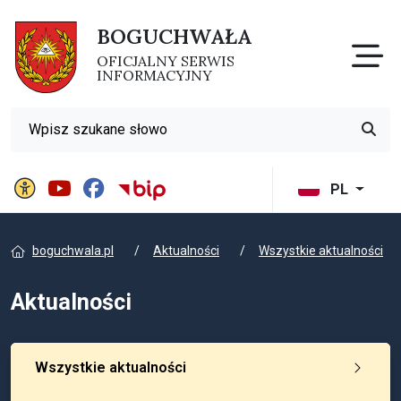
BOGUCHWAŁA
Otw
OFICJALNY SERWIS
INFORMACYJNY
Wyszukiwarka
Przyci
Panel ustawień witryny
BIP Gminy Boguchwała
PL
boguchwala.pl
Aktualności
Wszystkie aktualności
Aktualności
Wszystkie aktualności