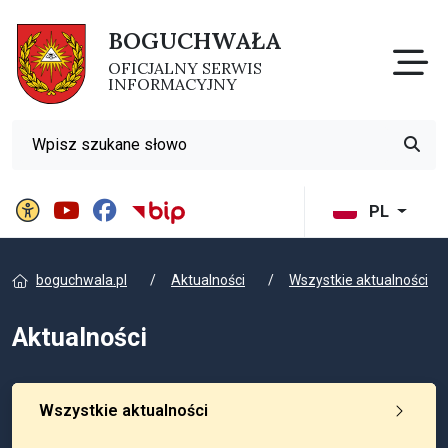
BOGUCHWAŁA
Otw
OFICJALNY SERWIS
INFORMACYJNY
Wyszukiwarka
Przyci
Panel ustawień witryny
BIP Gminy Boguchwała
PL
boguchwala.pl
Aktualności
Wszystkie aktualności
Aktualności
Wszystkie aktualności