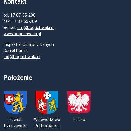
Kontakt
tel.
17 87-55-200
fax: 17 87-55-209
e-mail:
um@boguchwala.pl
www.boguchwala.pl
Inspektor Ochrony Danych
Daniel Panek
iod@boguchwala.pl
Położenie
Powiat
Województwo
Polska
Rzeszowski
Podkarpackie