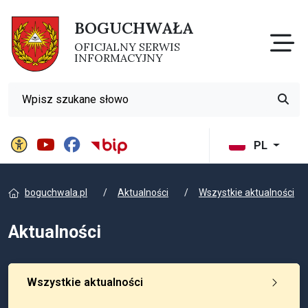
BOGUCHWAŁA
Otw
OFICJALNY SERWIS
INFORMACYJNY
Wyszukiwarka
Przyci
Panel ustawień witryny
BIP Gminy Boguchwała
PL
boguchwala.pl
Aktualności
Wszystkie aktualności
Aktualności
Wszystkie aktualności