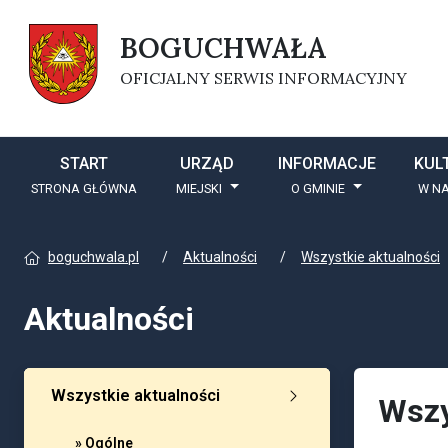
BOGUCHWAŁA
OFICJALNY SERWIS INFORMACYJNY
START
URZĄD
INFORMACJE
KUL
STRONA GŁÓWNA
MIEJSKI
O GMINIE
W NA
boguchwala.pl
Aktualności
Wszystkie aktualności
Aktualności
Wszystkie aktualności
Wszy
» Ogólne