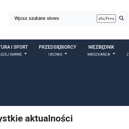
Wyszukiwarka
Przy
shift+s
TURA I SPORT
PRZEDSIĘBIORCY
NIEZBĘDNIK
SZEJ GMINIE
I BIZNES
MIESZKAŃCA
Z
stkie aktualności