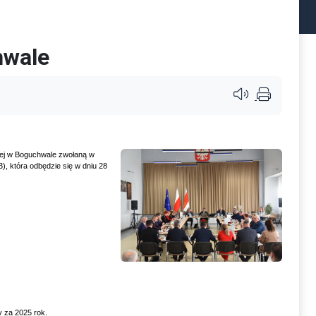
hwale
Przycisk systemu c
iej w Boguchwale zwołaną w
3), która odbędzie się w dniu 28
 za 2025 rok.