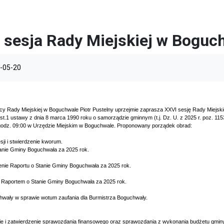
 sesja Rady Miejskiej w Boguc
-05-20
y Rady Miejskiej w Boguchwale Piotr Pustelny uprzejmie zaprasza XXVI sesję Rady Miejsk
 ust.1 ustawy z dnia 8 marca 1990 roku o samorządzie gminnym (t.j. Dz. U. z 2025 r. poz. 115
 godz. 09:00 w Urzędzie Miejskim w Boguchwale. Proponowany porządek obrad:
sji i stwierdzenie kworum.
tanie Gminy Boguchwała za 2025 rok.
enie Raportu o Stanie Gminy Boguchwała za 2025 rok.
 Raportem o Stanie Gminy Boguchwała za 2025 rok.
chwały w sprawie wotum zaufania dla Burmistrza Boguchwały.
ie i zatwierdzenie sprawozdania finansowego oraz sprawozdania z wykonania budżetu gminy