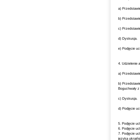
a) Przedstawi
b) Przedstawi
c) Przedstawi
d) Dyskusja.
e) Podjęcie u
4. Udzielenie
a) Przedstawi
b) Przedstawi
Boguchwały z 
c) Dyskusja.
d) Podjęcie u
5. Podjęcie u
6. Podjęcie u
7. Podjęcie u
języka ukraiń