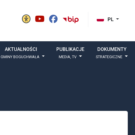
Panel ustawień witryny
BIP Gminy Boguchw
cisk szukaj
PL
AKTUALNOŚCI
PUBLIKACJE
DOKUMENTY
 GMINY BOGUCHWAŁA
MEDIA, TV
STRATEGICZNE