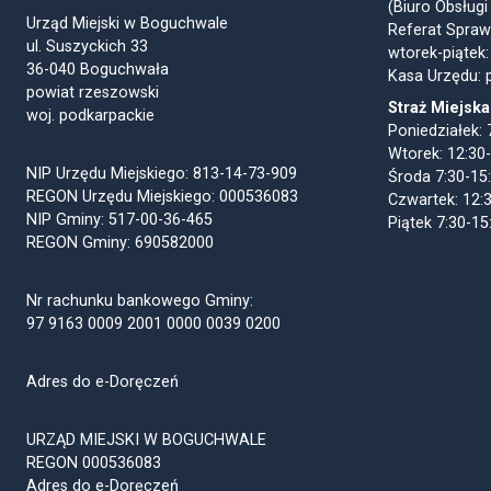
(Biuro Obsługi
Urząd Miejski w Boguchwale
Referat Spraw
ul. Suszyckich 33
wtorek-piątek:
36-040 Boguchwała
Kasa Urzędu: p
powiat rzeszowski
Straż Miejska
woj. podkarpackie
Poniedziałek: 
Wtorek: 12:30
NIP Urzędu Miejskiego: 813-14-73-909
Środa 7:30-15
REGON Urzędu Miejskiego: 000536083
Czwartek: 12:
NIP Gminy: 517-00-36-465
Piątek 7:30-15
REGON Gminy: 690582000
Nr rachunku bankowego Gminy:
97 9163 0009 2001 0000 0039 0200
Adres do e-Doręczeń
URZĄD MIEJSKI W BOGUCHWALE
REGON 000536083
Adres do e-Doręczeń