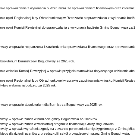
enie sprawozdania z wykonania budżetu wraz ze sprawozdaniem finansowym oraz informacji
enie opinii Regionalnej Izby Obrachunkowej w Rzeszowie o sprawozdaniu z wykonania bud
enie opinii Komisji Rewizyjnej do sprawozdania z wykonania budżetu Gminy Boguchwała za 2
chwały w sprawie rozpatrzenia i zatwierdzenia sprawozdania finansowego oraz sprawozdan
 absolutorium Burmistrzowi Boguchwały za 2025 rok.
enie wniosku Komisji Rewizyjnej w sprawie przyjęcia stanowiska dotyczącego udzielenia abs
enie opinii Regionalnej Izby Obrachunkowej w sprawie zaopiniowania wniosku Komisji Rewizy
tytułu wykonania budżetu za 2025 rok.
chwały w sprawie absolutorium dla Burmistrza Boguchwały za 2025 rok.
chwały w sprawie zmian w budżecie gminy Boguchwała na 2026 rok.
chwały w sprawie zmian w wieloletniej prognozie finansowej Gminy Boguchwała.
chwały w sprawie wyrażenia zgody na zawarcie porozumienia międzygminnego z Gminą Mias
skiego dla dzieci i uczniów z przedszkoli i szkół prowadzonych przez Gminę Boguchwała.