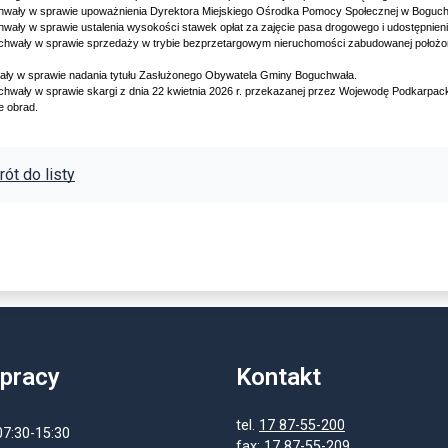
chwały w sprawie upoważnienia Dyrektora Miejskiego Ośrodka Pomocy Społecznej w Boguchwal
chwały w sprawie ustalenia wysokości stawek opłat za zajęcie pasa drogowego i udostępni
uchwały w sprawie sprzedaży w trybie bezprzetargowym nieruchomości zabudowanej położo
ały w sprawie nadania tytułu Zasłużonego Obywatela Gminy Boguchwała.
uchwały w sprawie skargi z dnia 22 kwietnia 2026 r. przekazanej przez Wojewodę Podkarpack
e obrad.
ót do listy
 pracy
Kontakt
tel.
17 87-55-200
07:30-15:30
fax: 17 87-55-209