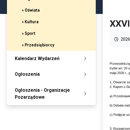
» Oświata
XXVI
» Kultura
» Sport
2026
» Przedsiębiorcy
Kalendarz Wydarzeń
Przewodnicząc
trybie art. 20
maja 2026 r.,
Ogłoszenia
1. Otwarcie se
2. Raport o S
Ogłoszenia - Organizacje
Pozarządowe
a) Przedstawi
b) Debata nad
c) Podjęcie u
3. Rozpatrzen