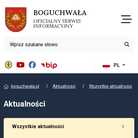
BOGUCHWAŁA
Otw
OFICJALNY SERWIS
INFORMACYJNY
Wyszukiwarka
Przyci
Panel ustawień witryny
BIP Gminy Boguchwała
PL
boguchwala.pl
Aktualności
Wszystkie aktualności
Aktualności
Wszystkie aktualności