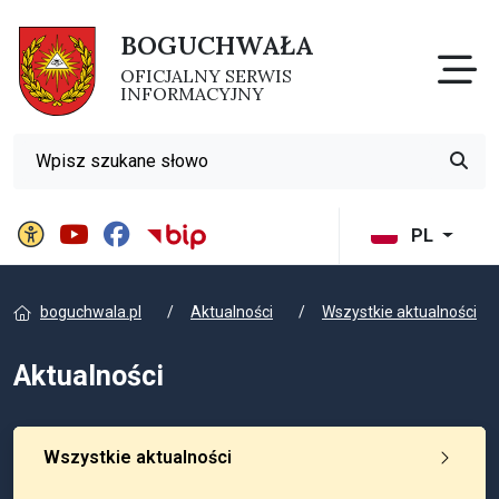
BOGUCHWAŁA
Otw
OFICJALNY SERWIS
INFORMACYJNY
Wyszukiwarka
Przyci
Panel ustawień witryny
BIP Gminy Boguchwała
PL
boguchwala.pl
Aktualności
Wszystkie aktualności
Aktualności
Wszystkie aktualności