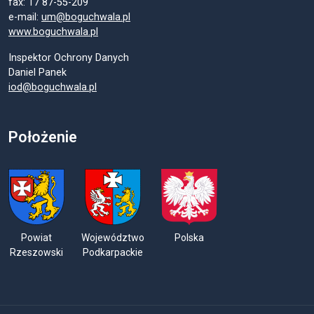
fax: 17 87-55-209
e-mail:
um@boguchwala.pl
www.boguchwala.pl
Inspektor Ochrony Danych
Daniel Panek
iod@boguchwala.pl
Położenie
Powiat
Województwo
Polska
Rzeszowski
Podkarpackie